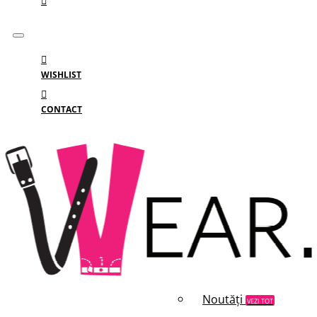
WISHLIST
CONTACT
Meniu
MENIU
Categorii
Branduri
Reduceri
Noutăți
VEZI TOT