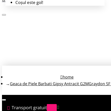
Coșul este gol!
Login
Înregistrează-te
home
Geaca de Piele Barbati Gipsy Antracit G2MGraydon S
Transport gratuit