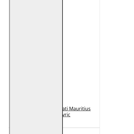
Geaca de Piele Barbati Mauritius
Neagra Mavric
1.099 Lei