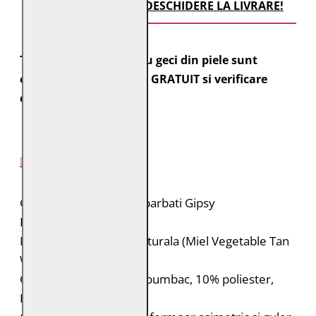
TRANSPORT CU DESCHIDERE LA LIVRARE!
Toate comenzile pentru geci din piele sunt
expediate cu transport GRATUIT si verificare
colet.
DESCRIERE PRODUS
Geaca de piele pentru barbati Gipsy
Brand: Gipsy 2.0
Material: 100% piele naturala (Miel Vegetable Tan
Washed)
Captuseala: Corp: 90% bumbac, 10% poliester,
Maneci: 100% poliester