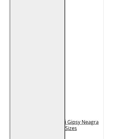
Geaca de Piele Barbati Gipsy Neagra
GBDerry Big Sizes
889 Lei
399 Lei