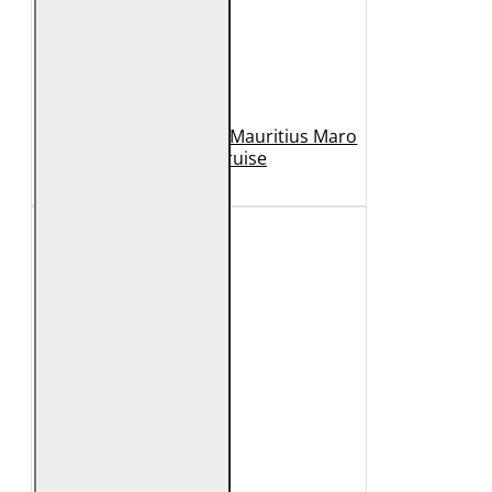
Geaca de Piele Barbati Mauritius Maro
Inchis MMCruise
989 Lei
789 Lei