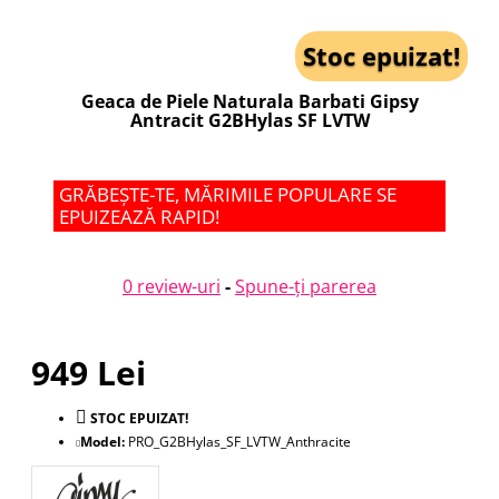
Stoc epuizat!
Geaca de Piele Naturala Barbati Gipsy
Antracit G2BHylas SF LVTW
GRĂBEȘTE-TE, MĂRIMILE POPULARE SE
EPUIZEAZĂ RAPID!
0 review-uri
-
Spune-ţi parerea
949 Lei
STOC EPUIZAT!
Model:
PRO_G2BHylas_SF_LVTW_Anthracite