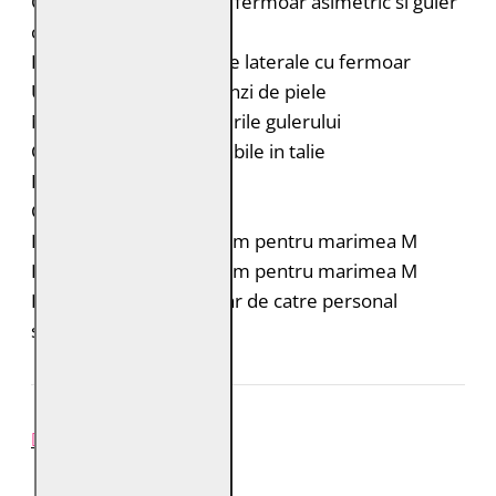
Geaca de piele biker cu fermoar asimetric si guler
cu rever
Doua buzunare verticale laterale cu fermoar
Umeri accentuati cu benzi de piele
Nituri metalice pe varfurile gulerului
Catarame laterale reglabile in talie
Fermoar la maneci
Croiala: Slim Fit
Lungimea spatelui: 64 cm pentru marimea M
Lungimea manecii: 68 cm pentru marimea M
Intretinere: Spalare doar de catre personal
specializat
REVIEW-URI