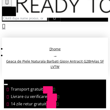
Căută după nume produs, brand...
home
Geaca de Piele Naturala Barbati Gipsy Antracit G2BHylas SF
LVTW
Transport gratuit
Livrare cu verificare
14 zile retur gratuit