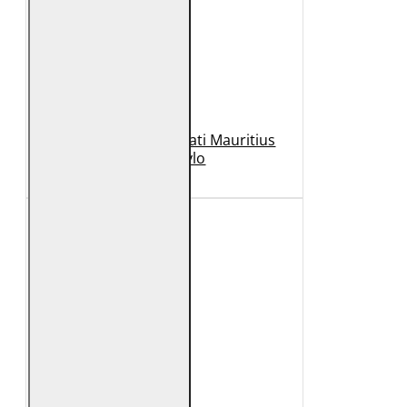
Geaca de Piele Barbati Mauritius
Neagra Rylo
989 Lei