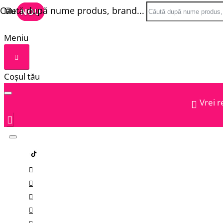
Căută după nume produs, brand...
Meniu
NOU
NOU
Meniu
Coșul tău
Vrei r