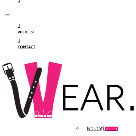
WISHLIST
CONTACT
Meniu
MENIU
Categorii
Branduri
Reduceri
Noutăți
VEZI TOT