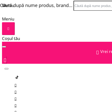
Căută după nume produs, brand...
Meniu
Meniu
Coșul tău
Vrei r