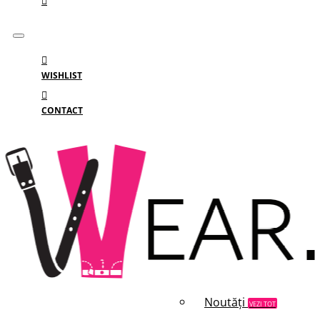
WISHLIST
CONTACT
Meniu
MENIU
Categorii
Branduri
Reduceri
Noutăți
VEZI TOT