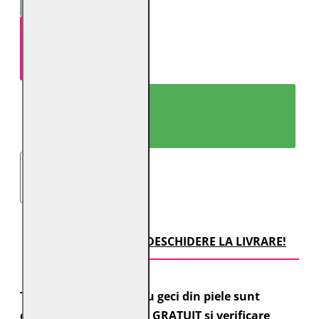
ADAUGĂ ÎN COŞ
CUMPARĂ ACUM!
TRANSPORT CU DESCHIDERE LA LIVRARE!
Toate comenzile pentru geci din piele sunt
expediate cu transport GRATUIT si verificare