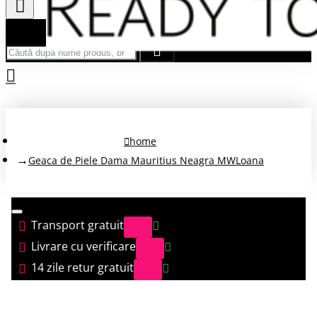
Căută după nume produs, brand...
home
Geaca de Piele Dama Mauritius Neagra MWLoana
Transport gratuit
Livrare cu verificare
14 zile retur gratuit