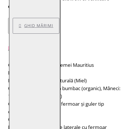
colet.
GHID MĂRIMI
DESCRIERE PRODUS
Geacă de piele pentru femei Mauritius
Brand: Mauritius
Material: 100% piele naturală (Miel)
Căptușeală: Corp: 100% bumbac (organic), Mâneci:
100% poliester (reciclat)
Geacă de piele biker cu fermoar și guler tip
cămașă
Cusături decorative
Două buzunare verticale laterale cu fermoar