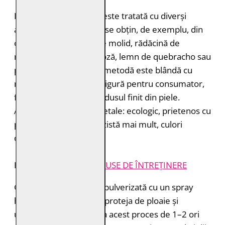
Pielea tăbăcită vegetal este tratată cu diverși
agenți de tăbăcire care se obțin, de exemplu, din
coajă de stejar, coajă de molid, rădăcină de
rubarbă, coajă de mimoză, lemn de quebracho sau
păstăi de tara. Această metodă este blândă cu
mediul înconjurător și sigură pentru consumator,
fără a lăsa toxine în produsul finit din piele.
Avantajele tăbăcirii vegetale: ecologic, prietenos cu
pielea, miros plăcut, rezistă mai mult, culori
deosebite.
INSTRUCȚIUNI ȘI
PRODUSE DE ÎNTREȚINERE
Geaca de piele trebuie pulverizată cu un spray
hidroizolant pentru a o proteja de ploaie și
umiditate. Puteți repeta acest proces de 1–2 ori