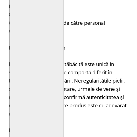
Fantă la mâneci
Croială: Regular Fit
Curățare: Spălare doar de către personal
specializat
PIELE NATURALĂ: 100%
Fiecare bucată de piele tăbăcită este unică în
structură, grosimea și se comportă diferit în
timpul vopsirii și procesării. Neregularitățile pielii,
cum ar fi petele pigmentare, urmele de vene și
mușcăturile de insecte confirmă autenticitatea și
naturalețea pielii. Fiecare produs este cu adevărat
unic.
DURABILITATE