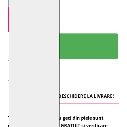
ADAUGĂ ÎN COŞ
CUMPARĂ ACUM!
TRANSPORT CU DESCHIDERE LA LIVRARE!
Toate comenzile pentru geci din piele sunt
expediate cu transport GRATUIT si verificare