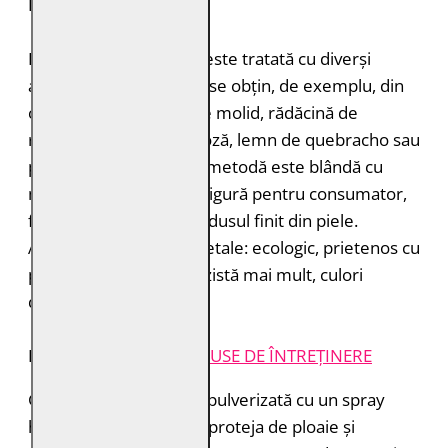
DURABILITATE
Pielea tăbăcită vegetal este tratată cu diverși
agenți de tăbăcire care se obțin, de exemplu, din
coajă de stejar, coajă de molid, rădăcină de
rubarbă, coajă de mimoză, lemn de quebracho sau
păstăi de tara. Această metodă este blândă cu
mediul înconjurător și sigură pentru consumator,
fără a lăsa toxine în produsul finit din piele.
Avantajele tăbăcirii vegetale: ecologic, prietenos cu
pielea, miros plăcut, rezistă mai mult, culori
deosebite.
INSTRUCȚIUNI ȘI
PRODUSE DE ÎNTREȚINERE
Geaca de piele trebuie pulverizată cu un spray
hidroizolant pentru a o proteja de ploaie și