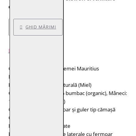
colet.
GHID MĂRIMI
DESCRIERE PRODUS
Geacă de piele pentru femei Mauritius
Brand: Mauritius
Material: 100% piele naturală (Miel)
Căptușeală: Corp: 100% bumbac (organic), Mâneci:
100% poliester (reciclat)
Geacă de piele cu fermoar și guler tip cămașă
Cusături decorative
Model geometric pe spate
Două buzunare verticale laterale cu fermoar