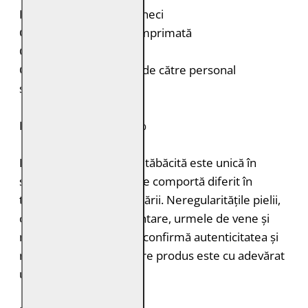
Fermoar și capsă la mâneci
Căptușeală interioară imprimată
Croială: Regular Fit
Curățare: Spălare doar de către personal
specializat
PIELE NATURALĂ: 100%
Fiecare bucată de piele tăbăcită este unică în
structură, grosimea și se comportă diferit în
timpul vopsirii și procesării. Neregularitățile pielii,
cum ar fi petele pigmentare, urmele de vene și
mușcăturile de insecte confirmă autenticitatea și
naturalețea pielii. Fiecare produs este cu adevărat
unic.