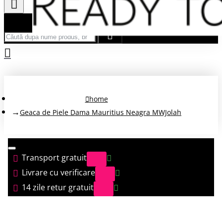
Căută după nume produs, brand...
home
Geaca de Piele Dama Mauritius Neagra MWJolah
Transport gratuit
Livrare cu verificare
14 zile retur gratuit