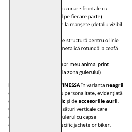
culoare aurie
Buzunare:
Două buzunare frontale cu
fermoar (câte unul pe fiecare parte)
Mâneci:
Fermoare la manșete (detaliu vizibil
în imagini)
Detalii:
Cusături de structură pentru o linie
feminină; plăcuță metalică rotundă la ceafă
(spate)
Căptușeală:
Cu imprimeu animal print
(vizibilă la interior, la zona gulerului)
Modelul
Mauritius MWINESSA
în varianta
neagră
este o geacă tip biker cu personalitate, evidențiată
de
fermoarul asimetric
și de
accesoriile aurii
.
Croiul este definit de cusături verticale care
conturează silueta, iar gulerul cu capse
completează look-ul specific jachetelor biker.