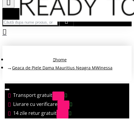
Căută după nume produs, brand...
home
Geaca de Piele Dama Mauritius Neagra MWInessa
Transport gratuit
Livrare cu verificare
14 zile retur gratuit