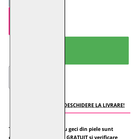
ADAUGĂ ÎN COŞ
CUMPARĂ ACUM!
TRANSPORT CU DESCHIDERE LA LIVRARE!
Toate comenzile pentru geci din piele sunt
expediate cu transport GRATUIT si verificare