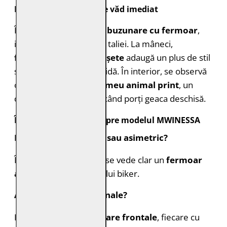
Design și detalii care se văd imediat
În față, geaca are
două buzunare cu fermoar
,
integrate discret în linia taliei. La mâneci,
fermoarele de la manșete
adaugă un plus de stil
și permit o ajustare rapidă. În interior, se observă
o
căptușeală cu imprimeu animal print
, un
detaliu de efect atunci când porți geaca deschisă.
Întrebări frecvente despre modelul MWINESSA
Fermoarul este drept sau asimetric?
În imaginile produsului se vede clar un
fermoar
asimetric
, specific stilului biker.
Are buzunare funcționale?
Da, se văd
două buzunare frontale
, fiecare cu