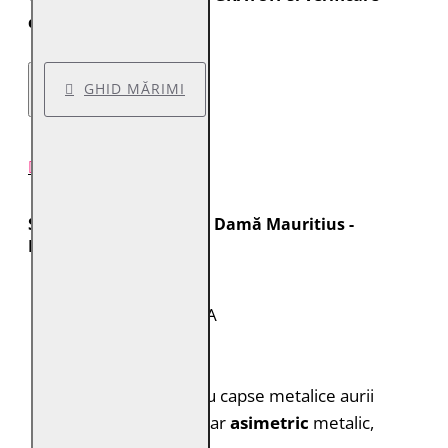
colet.
GHID MĂRIMI
DESCRIERE PRODUS
Specificații Geacă Piele Damă Mauritius -
MWINESSA Neagră
Brand:
Mauritius
Model:
MWINESSA
Culoare:
Negru
Stil:
Biker
Guler:
Tip biker, cu capse metalice aurii
Închidere:
Fermoar
asimetric
metalic,