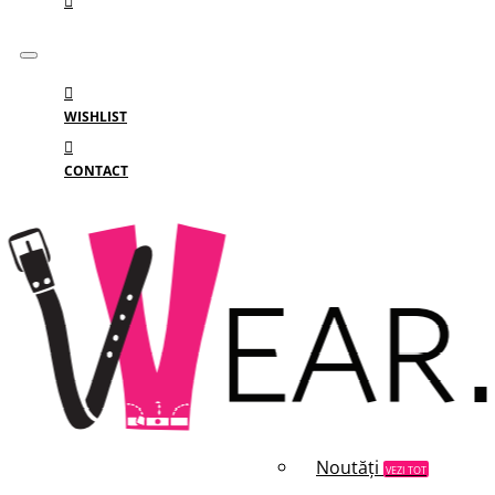
WISHLIST
CONTACT
Meniu
MENIU
Categorii
Branduri
Reduceri
Noutăți
VEZI TOT