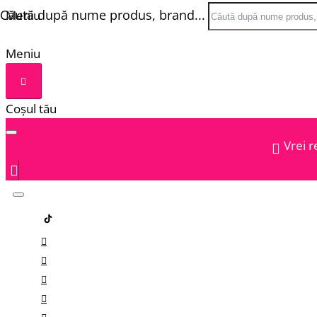
Căută după nume produs, brand...
Meniu
Meniu
Coșul tău
Vrei r