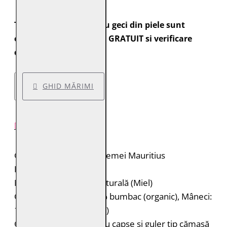
Toate comenzile pentru geci din piele sunt
expediate cu transport GRATUIT si verificare
colet.
GHID MĂRIMI
DESCRIERE PRODUS
Geacă de piele pentru femei Mauritius
Brand: Mauritius
Material: 100% piele naturală (Miel)
Căptușeală: Corp: 100% bumbac (organic), Mâneci:
100% poliester (reciclat)
Geacă de piele nubuk cu capse și guler tip cămașă