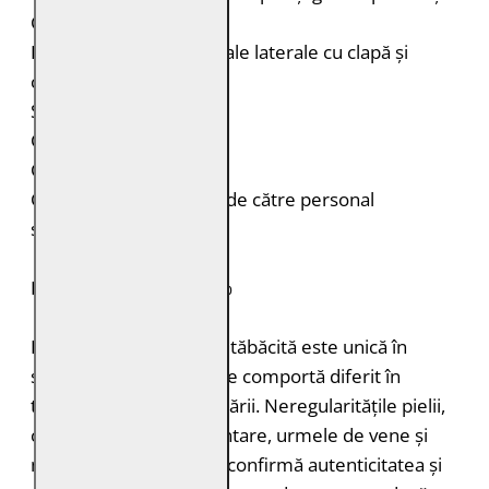
Cusături decorative
Două buzunare orizontale laterale cu clapă și
capsă pe piept
Șnur reglabil în talie
Capsă la mâneci
Croială: Regular Fit
Curățare: Spălare doar de către personal
specializat
PIELE NATURALĂ: 100%
Fiecare bucată de piele tăbăcită este unică în
structură, grosimea și se comportă diferit în
timpul vopsirii și procesării. Neregularitățile pielii,
cum ar fi petele pigmentare, urmele de vene și
mușcăturile de insecte confirmă autenticitatea și