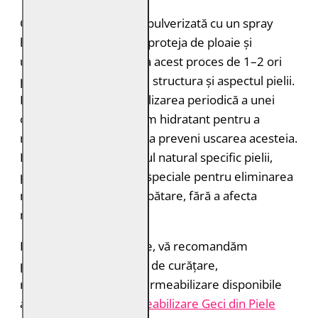
Geaca de piele trebuie pulverizată cu un spray
hidroizolant pentru a o proteja de ploaie și
umiditate. Puteți repeta acest proces de 1–2 ori
pe an pentru a menține structura și aspectul pielii.
Este recomandată și utilizarea periodică a unei
creme sau a unui balsam hidratant pentru a
menține pielea suplă și a preveni uscarea acesteia.
Dacă nu vă place mirosul natural specific pielii,
puteți folosi sprayurile speciale pentru eliminarea
mirosurilor și reîmprospătare, fără a afecta
materialul.
Pentru rezultate optime, vă recomandăm
produsele profesionale de curățare,
reîmprospătare și impermeabilizare disponibile
aici:
Îngrijire și Impermeabilizare Geci din Piele