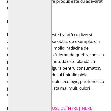
naturalețea pielii. Fiecare produs este cu adevărat
unic.
DURABILITATE
Pielea tăbăcită vegetal este tratată cu diverși
agenți de tăbăcire care se obțin, de exemplu, din
coajă de stejar, coajă de molid, rădăcină de
rubarbă, coajă de mimoză, lemn de quebracho sau
păstăi de tara. Această metodă este blândă cu
mediul înconjurător și sigură pentru consumator,
fără a lăsa toxine în produsul finit din piele.
Avantajele tăbăcirii vegetale: ecologic, prietenos cu
pielea, miros plăcut, rezistă mai mult, culori
deosebite.
INSTRUCȚIUNI ȘI
PRODUSE DE ÎNTREȚINERE