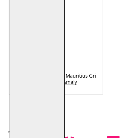
Geaca de Piele Dama Mauritius Gri
Deschis MWAmaly
989 Lei