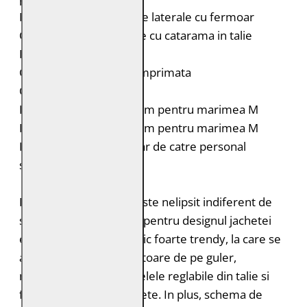
Doua buzunare verticale laterale cu fermoar
Curele laterale reglabile cu catarama in talie
Fermoar la maneci
Captuseala interioara imprimata
Croiala: Regular Fit
Lungimea spatelui: 54 cm pentru marimea M
Lungimea manecii: 63 cm pentru marimea M
Intretinere: Spalare doar de catre personal
specializat
Popularul model PGG este nelipsit indiferent de
sezon. Tipic si distinctiv pentru designul jachetei
este fermoarul asimetric foarte trendy, la care se
adauga capsele stralucitoare de pe guler,
matlasarea subtila, curelele reglabile din talie si
fermoarele de la mansete. In plus, schema de