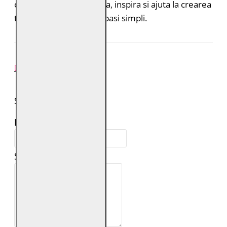
culori proaspata, de vara, inspira si ajuta la crearea
tinutelor in doar cativa pasi simpli.
REVIEW-URI
SPUNE-ŢI PAREREA
Numele tău:
Scrie review: