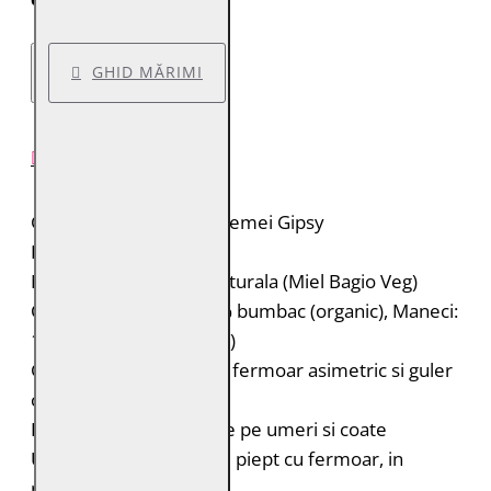
GHID MĂRIMI
DESCRIERE PRODUS
Geaca de piele pentru femei Gipsy
Brand: Gipsy
Material: 100% piele naturala (Miel Bagio Veg)
Captuseala: Corp: 100% bumbac (organic), Maneci:
100% poliester (reciclat)
Geaca de piele biker cu fermoar asimetric si guler
cu rever
Portiuni matlasate ovale pe umeri si coate
Un buzunar diagonal pe piept cu fermoar, in
partea dreapta