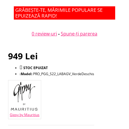
GRĂBEȘTE-TE, MĂRIMILE POPULARE SE
EPUIZEAZĂ RAPID!
0 review-uri
-
Spune-ţi parerea
949 Lei
STOC EPUIZAT
Model:
PRO_PGG_S22_LABAGV_VerdeDeschis
Gipsy by Mauritius