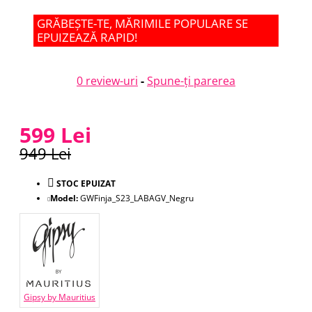
GRĂBEȘTE-TE, MĂRIMILE POPULARE SE
EPUIZEAZĂ RAPID!
0 review-uri
-
Spune-ţi parerea
599 Lei
949 Lei
STOC EPUIZAT
Model:
GWFinja_S23_LABAGV_Negru
Gipsy by Mauritius