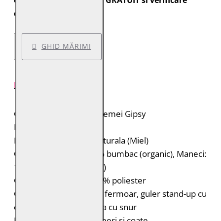
expediate cu transport GRATUIT si verificare
colet.
GHID MĂRIMI
DESCRIERE PRODUS
Geaca de piele pentru femei Gipsy
Brand: Gipsy
Material: 100% piele naturala (Miel)
Captuseala: Corp: 100% bumbac (organic), Maneci:
100% poliester (reciclat)
Gluga: 70% bumbac, 30% poliester
Geaca de piele biker cu fermoar, guler stand-up cu
capsa si gluga detasabila cu snur
Petice decorative pe umeri si coate