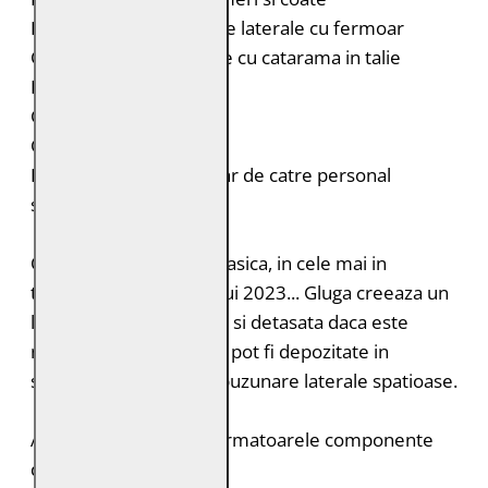
Doua buzunare verticale laterale cu fermoar
Curele laterale reglabile cu catarama in talie
Fermoar la maneci
Captuseala imprimata
Croiala: Regular Fit
Intretinere: Spalare doar de catre personal
specializat
O jacheta cu o croiala clasica, in cele mai in
tendinte culori ale anului 2023... Gluga creeaza un
look casual, dar poate fi si detasata daca este
necesar. Articolele mici pot fi depozitate in
siguranta in cele doua buzunare laterale spatioase.
Acest produs contine urmatoarele componente
durabile: