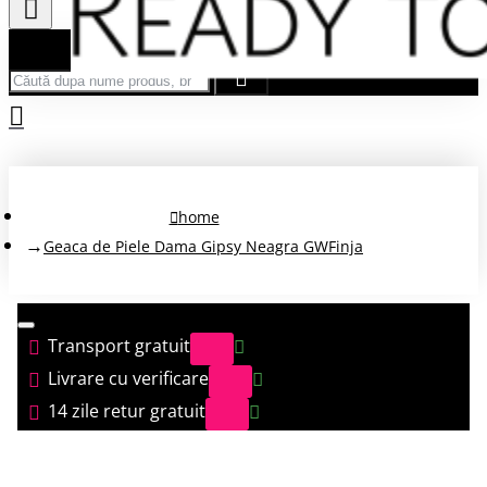
Căută după nume produs, brand...
home
Geaca de Piele Dama Gipsy Neagra GWFinja
Transport gratuit
Livrare cu verificare
14 zile retur gratuit