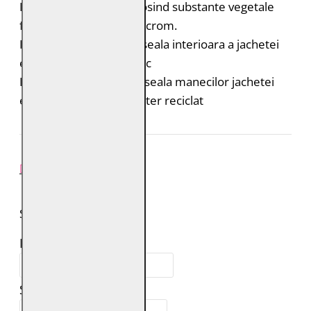
Pielea este tabacita folosind substante vegetale
fara adaos de saruri de crom.
Bumbac organic: captuseala interioara a jachetei
este din bumbac organic
Poliester reciclat: captuseala manecilor jachetei
este realizata din poliester reciclat
REVIEW-URI
SPUNE-ŢI PAREREA
Numele tău:
Scrie review: