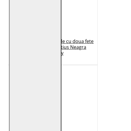
Geaca de Iarna din Piele cu doua fete
Dama 2.0 by Mauritius Neagra
G2WDilay
1.149 Lei
699 Lei