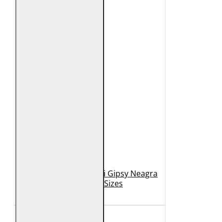
Geaca de Piele Barbati Gipsy Neagra
GBDerry Big Sizes
889 Lei
399 Lei