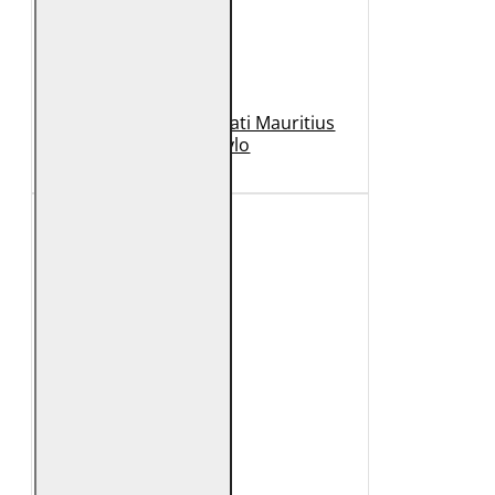
Geaca de Piele Barbati Mauritius
Neagra Rylo
989 Lei