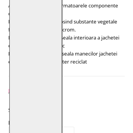
Acest produs contine urmatoarele componente
durabile:
Pielea este tabacita folosind substante vegetale
fara adaos de saruri de crom.
Bumbac organic: captuseala interioara a jachetei
este din bumbac organic
Poliester reciclat: captuseala manecilor jachetei
este realizata din poliester reciclat
REVIEW-URI
SPUNE-ŢI PAREREA
Numele tău: