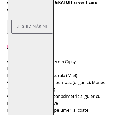
expediate cu transport GRATUIT si verificare
colet.
GHID MĂRIMI
DESCRIERE PRODUS
Geaca de piele pentru femei Gipsy
Brand: Gipsy
Material: 100% piele naturala (Miel)
Captuseala: Corp: 100% bumbac (organic), Maneci:
100% poliester (reciclat)
Geaca de piele cu fermoar asimetric si guler cu
rever cu capse decorative
Petice ovale decorative pe umeri si coate