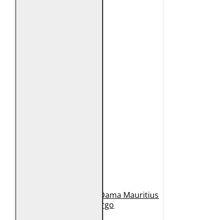
Geaca Lunga de Piele Dama Mauritius
Bej GWMargo
1.149 Lei
449 Lei