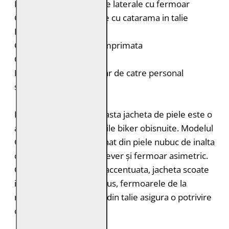
Doua buzunare verticale laterale cu fermoar
Curele laterale reglabile cu catarama in talie
Fermoar la maneci
Captuseala interioara imprimata
Croiala: Regular Fit
Intretinere: Spalare doar de catre personal
specializat
Placuta la atingere, aceasta jacheta de piele este o
alternativa ideala la gecile biker obisnuite. Modelul
GWAyla este confectionat din piele nubuc de inalta
calitate si are guler cu rever și fermoar asimetric.
Cu zona umerilor usor accentuata, jacheta scoate
in evidenta silueta. In plus, fermoarele de la
mansete si cataramele din talie asigura o potrivire
optima.