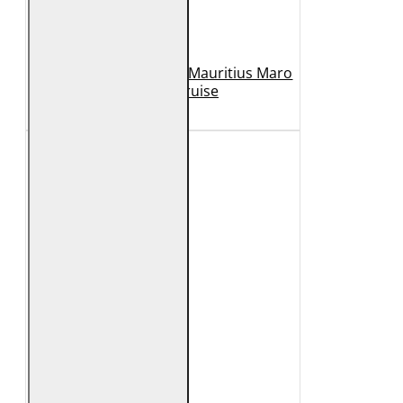
Geaca de Piele Barbati Mauritius Maro
Inchis MMCruise
989 Lei
789 Lei