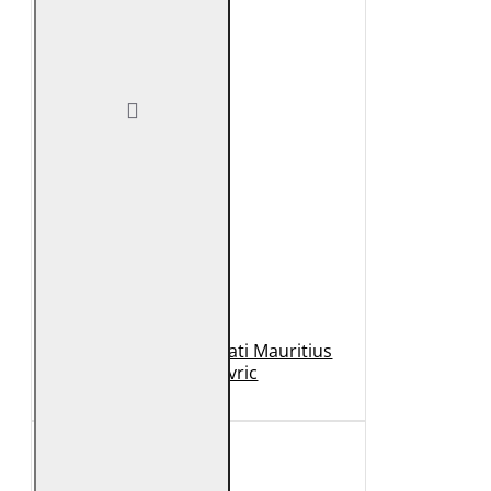
Geaca de Piele Barbati Mauritius
Neagra Mavric
1.099 Lei