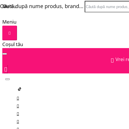
Căută după nume produs, brand...
Meniu
Meniu
Coșul tău
Vrei r