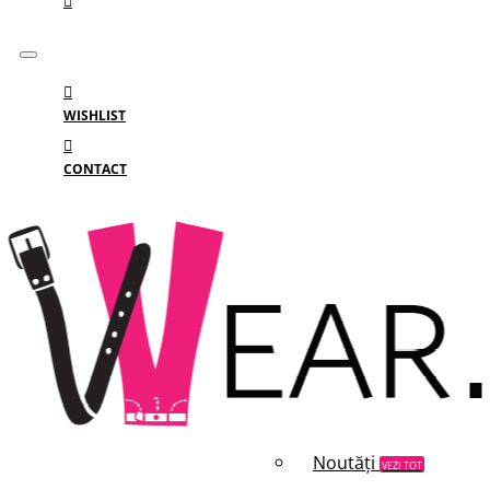
WISHLIST
CONTACT
Meniu
MENIU
Categorii
Branduri
Reduceri
Noutăți
VEZI TOT