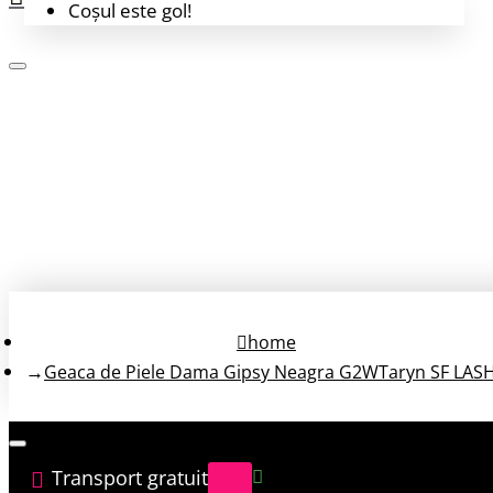
Coșul este gol!
Login
Înregistrează-te
home
Geaca de Piele Dama Gipsy Neagra G2WTaryn SF LAS
Transport gratuit