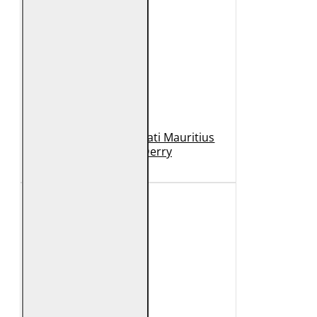
Geaca de Piele Barbati Mauritius
Neagra GBDerry
989 Lei