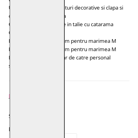
Un buzunar mic cu cusaturi decorative si clapa si
capsa, in partea dreapta
Curele laterale reglabile in talie cu catarama
Croiala: Slim Fit
Lungimea spatelui: 53 cm pentru marimea M
Lungimea manecii: 63 cm pentru marimea M
Intretinere: Spalare doar de catre personal
specializat
REVIEW-URI
SPUNE-ŢI PAREREA
Numele tău: