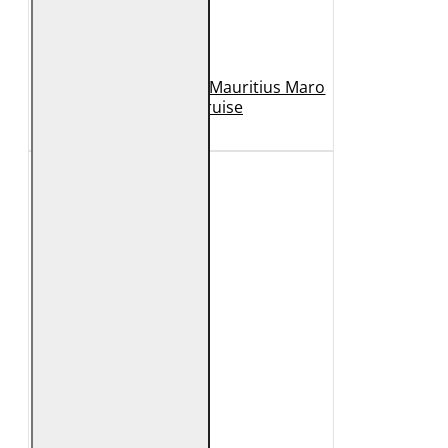
Geaca de Piele Barbati Mauritius Maro
Inchis MMCruise
989 Lei
789 Lei