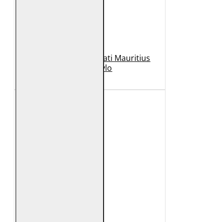
Geaca de Piele Barbati Mauritius
Neagra Rylo
989 Lei