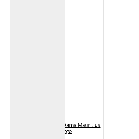
Geaca Lunga de Piele Dama Mauritius
Bej GWMargo
1.149 Lei
449 Lei