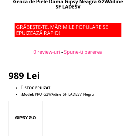
Geaca de Piele Dama Gipsy Neagra G2WAdine
SF LADESV
GRĂBEȘTE-TE, MĂRIMILE POPULARE SE
EPUIZEAZĂ RAPID!
0 review-uri
-
Spune-ţi parerea
989 Lei
STOC EPUIZAT
Model:
PRO_G2WAdine_SF_LADESV_Negru