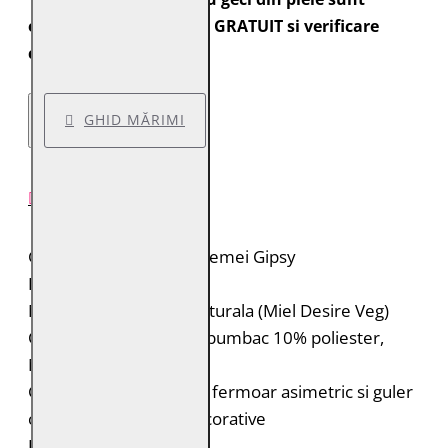
expediate cu transport GRATUIT si verificare
colet.
GHID MĂRIMI
DESCRIERE PRODUS
Geaca de piele pentru femei Gipsy
Brand: Gipsy 2.0
Material: 100% piele naturala (Miel Desire Veg)
Captuseala: Corp: 90% bumbac 10% poliester,
Maneci: 100% poliester
Geaca de piele biker cu fermoar asimetric si guler
cu rever cu cusaturi decorative
Epoleti cu capse negre