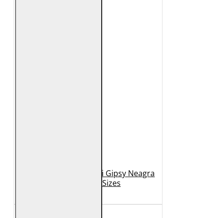
Geaca de Piele Barbati Gipsy Neagra
GBDerry Big Sizes
889 Lei
399 Lei