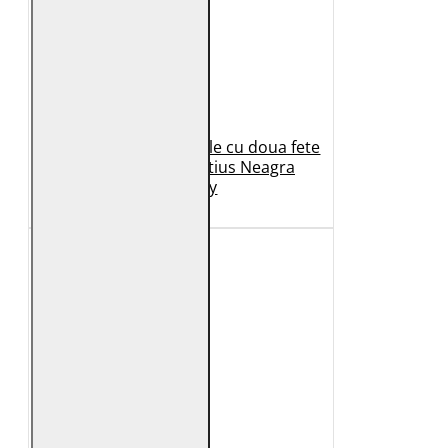
Geaca de Iarna din Piele cu doua fete
Dama 2.0 by Mauritius Neagra
G2WDilay
1.149 Lei
699 Lei