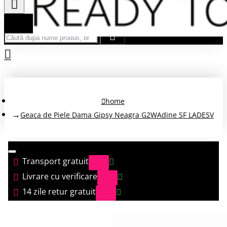
Căută după nume produs, brand...
home
Geaca de Piele Dama Gipsy Neagra G2WAdine SF LADESV
Transport gratuit
Livrare cu verificare
14 zile retur gratuit