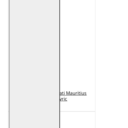
Geaca de Piele Barbati Mauritius
Neagra Mavric
1.099 Lei