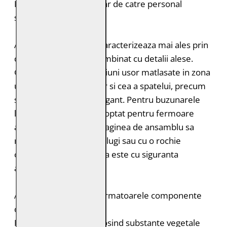
Intretinere: Spalare doar de catre personal
specializat
Acest model clasic se caracterizeaza mai ales prin
designul minimalist, combinat cu detalii alese.
Geaca de piele are sectiuni usor matlasate in zona
umerilor, cea a coatelor si cea a spatelui, precum
si un guler stand-up elegant. Pentru buzunarele
laterale si mansete s-a optat pentru fermoare
ascunse, astfel incat imaginea de ansamblu sa
ramana simpla. Fie cu blugi sau cu o rochie
cocheta, aceasta jacheta este cu siguranta
alegerea potrivita.
Acest produs contine urmatoarele componente
durabile:
Pielea este tabacita folosind substante vegetale