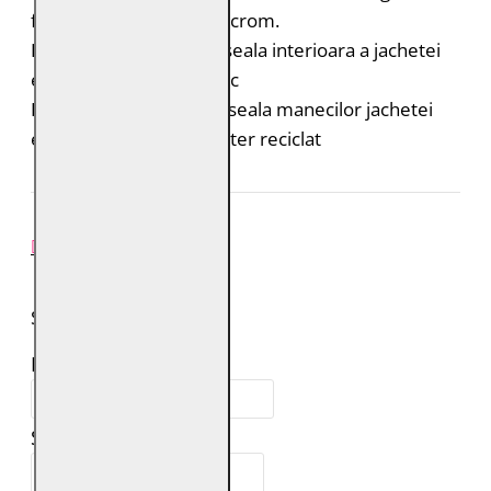
fara adaos de saruri de crom.
Bumbac organic: captuseala interioara a jachetei
este din bumbac organic
Poliester reciclat: captuseala manecilor jachetei
este realizata din poliester reciclat
REVIEW-URI
SPUNE-ŢI PAREREA
Numele tău:
Scrie review: