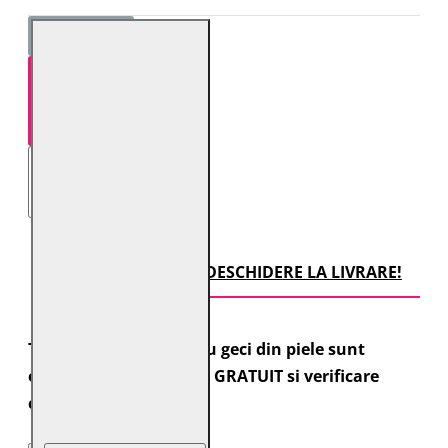
STOC EPUIZAT
TRANSPORT CU DESCHIDERE LA LIVRARE!
Toate comenzile pentru geci din piele sunt
expediate cu transport GRATUIT si verificare
colet.