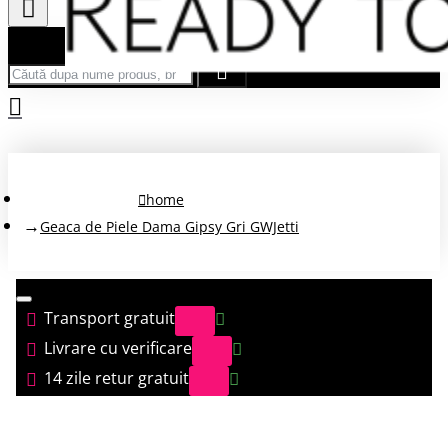
Căută după nume produs, brand...
home
Geaca de Piele Dama Gipsy Gri GWJetti
Transport gratuit
Livrare cu verificare
14 zile retur gratuit