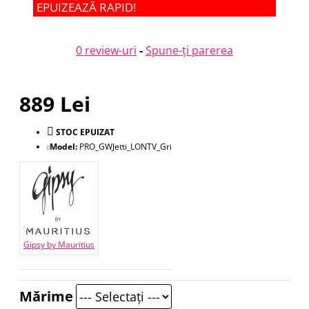
EPUIZEAZĂ RAPID!
0 review-uri
-
Spune-ţi parerea
889 Lei
STOC EPUIZAT
Model:
PRO_GWJetti_LONTV_Gri
Gipsy by Mauritius
Mărime