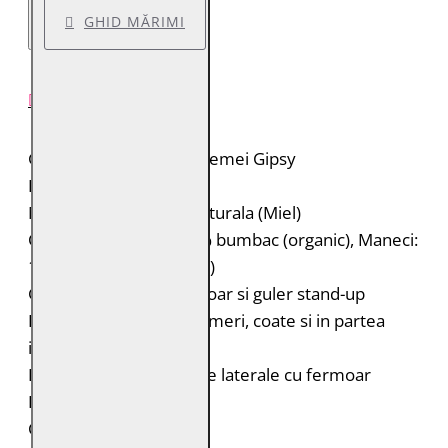
GHID MĂRIMI
DESCRIERE PRODUS
Geaca de piele pentru femei Gipsy
Brand: Gipsy
Material: 100% piele naturala (Miel)
Captuseala: Corp: 100% bumbac (organic), Maneci:
100% poliester (reciclat)
Geaca de piele cu fermoar si guler stand-up
Portiuni matlasate pe umeri, coate si in partea
inferioara a spatelui
Doua buzunare verticale laterale cu fermoar
Fermoar la maneci
Croiala: Regular Fit