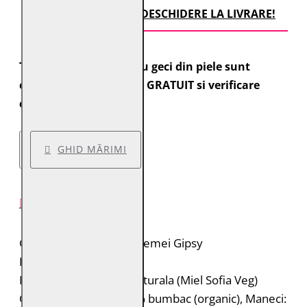
TRANSPORT CU DESCHIDERE LA LIVRARE!
Toate comenzile pentru geci din piele sunt
expediate cu transport GRATUIT si verificare
colet.
GHID MĂRIMI
DESCRIERE PRODUS
Geaca de piele pentru femei Gipsy
Brand: Gipsy
Material: 100% piele naturala (Miel Sofia Veg)
Captuseala: Corp: 100% bumbac (organic), Maneci: