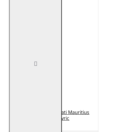
Geaca de Piele Barbati Mauritius
Neagra Mavric
1.099 Lei