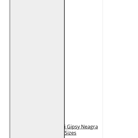
Geaca de Piele Barbati Gipsy Neagra
GBDerry Big Sizes