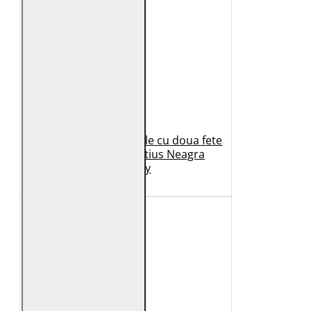
Geaca de Iarna din Piele cu doua fete
Dama 2.0 by Mauritius Neagra
G2WDilay
1.149 Lei
599 Lei