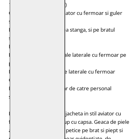
100% poliester (reciclat)
Geaca de piele in stil aviator cu fermoar si guler
stand-up cu capsa
Petice pe piept, in partea stanga, si pe bratul
superior drept
Dungi contrastante
Doua buzunare orizontale laterale cu fermoar pe
piept
Doua buzunare verticale laterale cu fermoar
Croiala: Regular Fit
Intretinere: Spalare doar de catre personal
specializat
Modelul GWZiya este o jacheta in stil aviator cu
fermoar si guler stand-up cu capsa. Geaca de piele
are dungi contrastante, petice pe brat si piept si
patru buzunare cu fermoar evidentiate, de