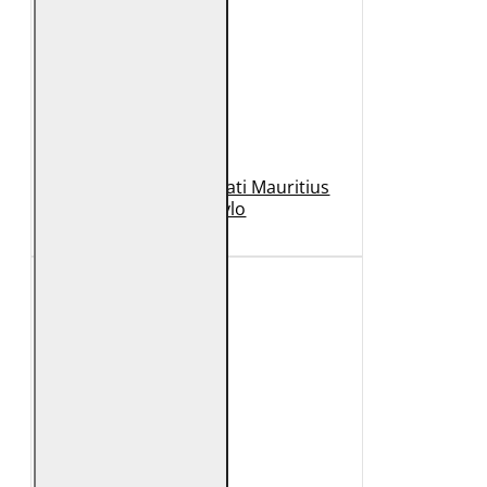
Geaca de Piele Barbati Mauritius
Neagra Rylo
989 Lei