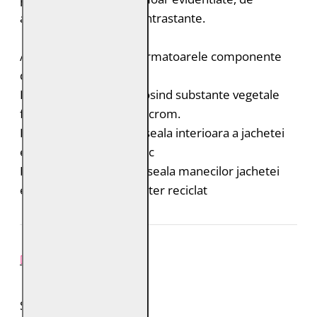
asemenea, cu culori contrastante.
Acest produs contine urmatoarele componente
durabile:
Pielea este tabacita folosind substante vegetale
fara adaos de saruri de crom.
Bumbac organic: captuseala interioara a jachetei
este din bumbac organic
Poliester reciclat: captuseala manecilor jachetei
este realizata din poliester reciclat
REVIEW-URI
SPUNE-ŢI PAREREA