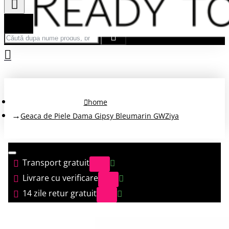
Căută după nume produs, brand...
home
Geaca de Piele Dama Gipsy Bleumarin GWZiya
Transport gratuit
Livrare cu verificare
14 zile retur gratuit