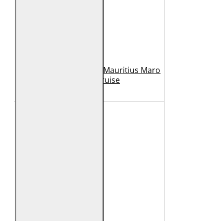
Geaca de Piele Barbati Mauritius Maro
Inchis MMCruise
989 Lei
789 Lei