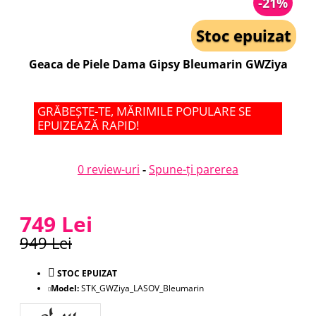
-21%
Stoc epuizat
Geaca de Piele Dama Gipsy Bleumarin GWZiya
GRĂBEȘTE-TE, MĂRIMILE POPULARE SE
EPUIZEAZĂ RAPID!
0 review-uri
-
Spune-ţi parerea
749 Lei
949 Lei
STOC EPUIZAT
Model:
STK_GWZiya_LASOV_Bleumarin