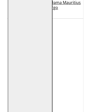
Geaca Lunga de Piele Dama Mauritius
Bej GWMargo
1.149 Lei
449 Lei