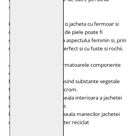
specializat
Modelul GWSurlea este o jacheta cu fermoar si
insertii din plasa. Geaca de piele poate fi
combinata usor datorita aspectului feminin si, prin
urmare, se potriveste perfect si cu fuste si rochii.
Acest produs contine urmatoarele componente
durabile:
Pielea este tabacita folosind substante vegetale
fara adaos de saruri de crom.
Bumbac organic: captuseala interioara a jachetei
este din bumbac organic
Poliester reciclat: captuseala manecilor jachetei
este realizata din poliester reciclat