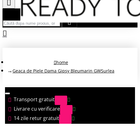
Căută după nume produs, brand...
home
Geaca de Piele Dama Gipsy Bleumarin GWSurlea
Transport gratuit
Livrare cu verificare
14 zile retur gratuit