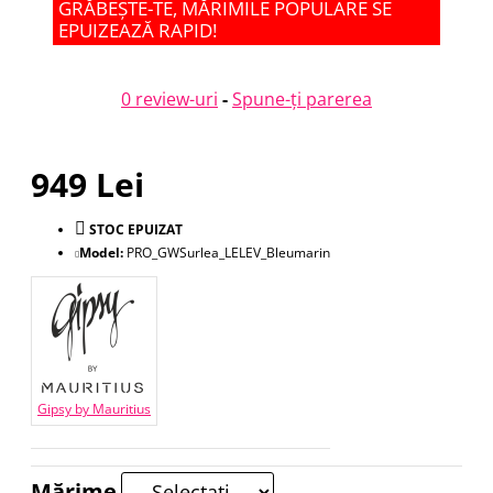
GRĂBEȘTE-TE, MĂRIMILE POPULARE SE
EPUIZEAZĂ RAPID!
0 review-uri
-
Spune-ţi parerea
949 Lei
STOC EPUIZAT
Model:
PRO_GWSurlea_LELEV_Bleumarin
Gipsy by Mauritius
Mărime