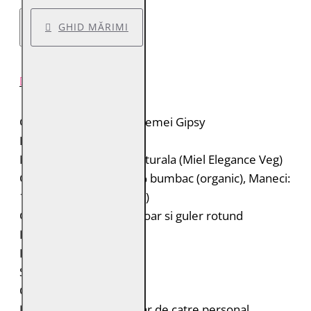
GHID MĂRIMI
DESCRIERE PRODUS
Geaca de piele pentru femei Gipsy
Brand: Gipsy
Material: 100% piele naturala (Miel Elegance Veg)
Captuseala: Corp: 100% bumbac (organic), Maneci:
100% poliester (reciclat)
Geaca de piele cu fermoar si guler rotund
Insertii din plasa
Fara buzunare
Stil feminin
Croiala: Regular Fit
Intretinere: Spalare doar de catre personal