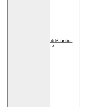
Geaca de Piele Barbati Mauritius
Neagra Rylo
989 Lei