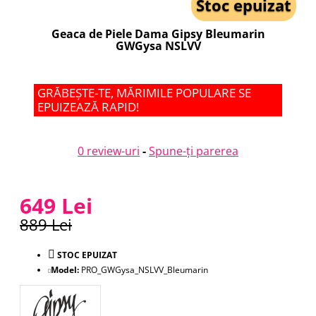
Stoc epuizat
Geaca de Piele Dama Gipsy Bleumarin
GWGysa NSLVV
GRĂBEȘTE-TE, MĂRIMILE POPULARE SE
EPUIZEAZĂ RAPID!
0 review-uri
-
Spune-ţi parerea
649 Lei
889 Lei
STOC EPUIZAT
Model:
PRO_GWGysa_NSLVV_Bleumarin