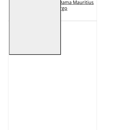
Geaca Lunga de Piele Dama Mauritius
Bej GWMargo
1.149 Lei
449 Lei