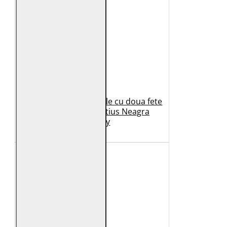
Geaca de Iarna din Piele cu doua fete
Dama 2.0 by Mauritius Neagra
G2WDilay
1.149 Lei
599 Lei