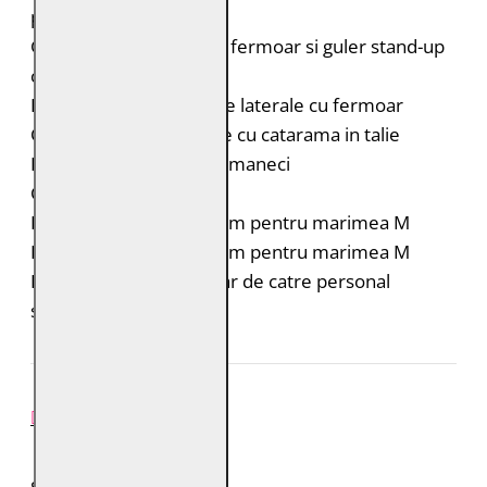
poliester
Geaca de piele biker cu fermoar si guler stand-up
cu capsa
Doua buzunare verticale laterale cu fermoar
Curele laterale reglabile cu catarama in talie
Fermoar si catarama la maneci
Croiala: Regular Fit
Lungimea spatelui: 54 cm pentru marimea M
Lungimea manecii: 63 cm pentru marimea M
Intretinere: Spalare doar de catre personal
specializat
REVIEW-URI