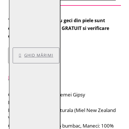
Toate comenzile pentru geci din piele sunt
expediate cu transport GRATUIT si verificare
colet.
GHID MĂRIMI
DESCRIERE PRODUS
Geaca de piele pentru femei Gipsy
Brand: Gipsy
Material: 100% piele naturala (Miel New Zealand
Vintage Veg)
Captuseala: Corp: 100% bumbac, Maneci: 100%