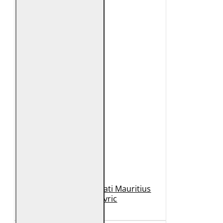
Geaca de Piele Barbati Mauritius
Neagra Mavric
1.099 Lei