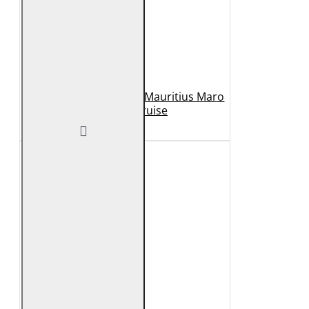
Geaca de Piele Barbati Mauritius Maro
Inchis MMCruise
989 Lei
789 Lei