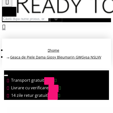
Căută după nume produs, brand...
home
Geaca de Piele Dama Gipsy Bleumarin GWGysa NSLVV
Transport gratuit
Livrare cu verificare
14 zile retur gratuit