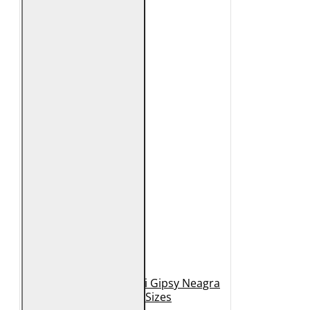
Geaca de Piele Barbati Gipsy Neagra
GBDerry Big Sizes