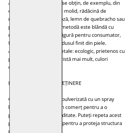
agenți de tăbăcire care se obțin, de exemplu, din
coajă de stejar, coajă de molid, rădăcină de
rubarbă, coajă de mimoză, lemn de quebracho sau
păstăi de tara. Această metodă este blândă cu
mediul înconjurător și sigură pentru consumator,
fără a lăsa toxine în produsul finit din piele.
Avantajele tăbăcirii vegetale: ecologic, prietenos cu
pielea, miros plăcut, rezistă mai mult, culori
deosebite.
INSTRUCȚIUNI DE ÎNTREȚINERE
Geaca de piele trebuie pulverizată cu un spray
hidroizolant disponibil în comerț pentru a o
proteja de ploaie și umiditate. Puteți repeta acest
proces de 1-2 ori pe an pentru a proteja structura
pielii.