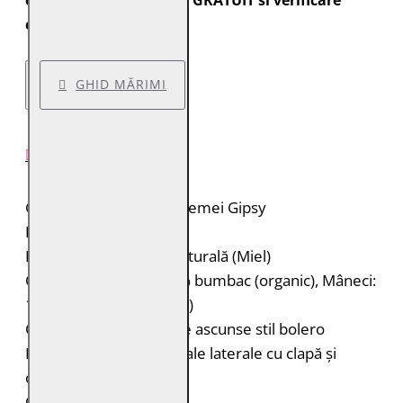
expediate cu transport GRATUIT si verificare
colet.
GHID MĂRIMI
DESCRIERE PRODUS
Geacă de piele pentru femei Gipsy
Brand: Gipsy
Material: 100% piele naturală (Miel)
Căptușeală: Corp: 100% bumbac (organic), Mâneci:
100% poliester (reciclat)
Geacă de piele cu capse ascunse stil bolero
Două buzunare orizontale laterale cu clapă și
capsă ascunsă
Croială: Regular Fit