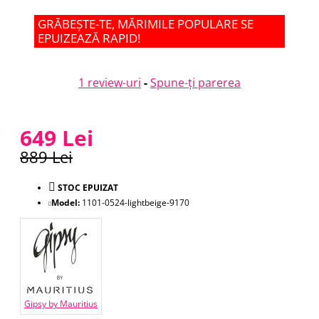
GRĂBEȘTE-TE, MĂRIMILE POPULARE SE
EPUIZEAZĂ RAPID!
1 review-uri
-
Spune-ţi parerea
649 Lei
889 Lei
STOC EPUIZAT
Model:
1101-0524-lightbeige-9170
Gipsy by Mauritius