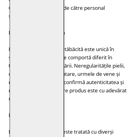
Curățare: Spălare doar de către personal
specializat
PIELE NATURALĂ: 100%
Fiecare bucată de piele tăbăcită este unică în
structură, grosimea și se comportă diferit în
timpul vopsirii și procesării. Neregularitățile pielii,
cum ar fi petele pigmentare, urmele de vene și
mușcăturile de insecte confirmă autenticitatea și
naturalețea pielii. Fiecare produs este cu adevărat
unic.
DURABILITATE
Pielea tăbăcită vegetal este tratată cu diverși