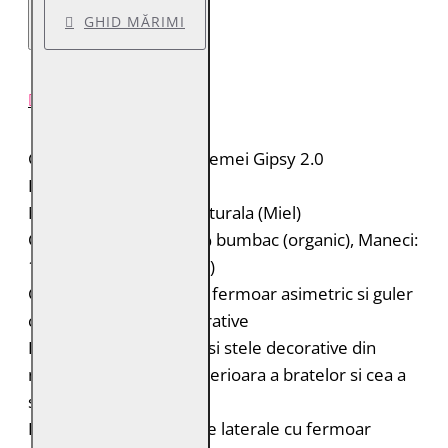
GHID MĂRIMI
DESCRIERE PRODUS
Geaca de piele pentru femei Gipsy 2.0
Brand: Gipsy 2.0
Material: 100% piele naturala (Miel)
Captuseala: Corp: 100% bumbac (organic), Maneci:
100% poliester (reciclat)
Geaca de piele biker cu fermoar asimetric si guler
cu rever cu capse decorative
Piele cu aspect metalic si stele decorative din
nituri mici in partea superioara a bratelor si cea a
spatelui
Doua buzunare verticale laterale cu fermoar