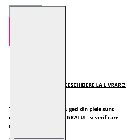
STOC EPUIZAT
TRANSPORT CU DESCHIDERE LA LIVRARE!
Toate comenzile pentru geci din piele sunt
expediate cu transport GRATUIT si verificare
colet.