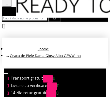
Căută după nume produs, brand...
home
Geaca de Piele Dama Gipsy Alba G2WWana
Transport gratuit
Livrare cu verificare
14 zile retur gratuit