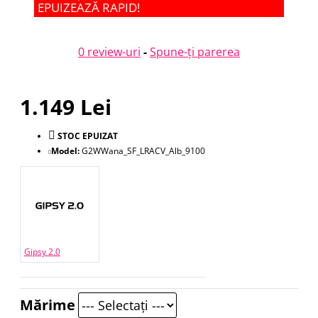
EPUIZEAZĂ RAPID!
0 review-uri
-
Spune-ţi parerea
1.149 Lei
STOC EPUIZAT
Model:
G2WWana_SF_LRACV_Alb_9100
Gipsy 2.0
Mărime