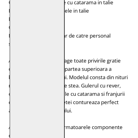
Curele laterale reglabile cu catarama in talie
Franjuri decorativi din pele in talie
Fermoar lung la maneci
Croiala: Slim Fit
Intretinere: Spalare doar de catre personal
specializat
Aceasta geaca biker atrage toate privirile gratie
detaliilor deosebite din partea superioara a
bratelor si cea a spatelui. Modelul consta din nituri
mici dispuse in forma de stea. Gulerul cu rever,
curelele laterale reglabile cu catarama si franjurii
decorativi din talia jachetei contureaza perfect
aspectul rock al modelului.
Acest produs contine urmatoarele componente
durabile: