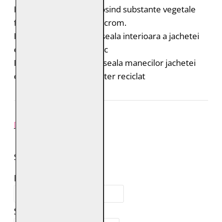
Pielea este tabacita folosind substante vegetale
fara adaos de saruri de crom.
Bumbac organic: captuseala interioara a jachetei
este din bumbac organic
Poliester reciclat: captuseala manecilor jachetei
este realizata din poliester reciclat
REVIEW-URI
SPUNE-ŢI PAREREA
Numele tău:
Scrie review: