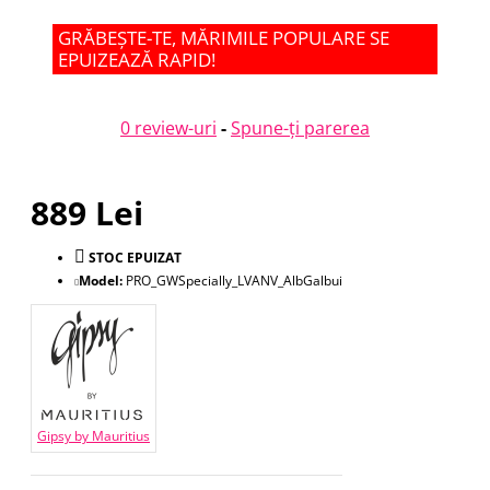
GRĂBEȘTE-TE, MĂRIMILE POPULARE SE
EPUIZEAZĂ RAPID!
0 review-uri
-
Spune-ţi parerea
889 Lei
STOC EPUIZAT
Model:
PRO_GWSpecially_LVANV_AlbGalbui
Gipsy by Mauritius