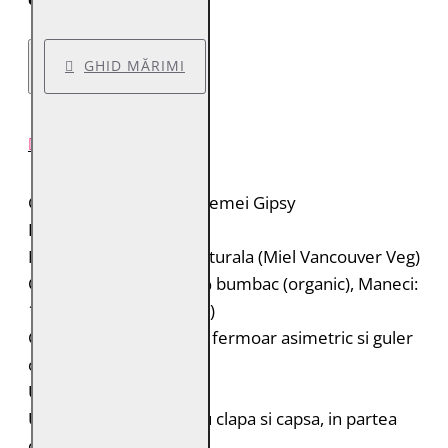
GHID MĂRIMI
DESCRIERE PRODUS
Geaca de piele pentru femei Gipsy
Brand: Gipsy
Material: 100% piele naturala (Miel Vancouver Veg)
Captuseala: Corp: 100% bumbac (organic), Maneci:
100% poliester (reciclat)
Geaca de piele biker cu fermoar asimetric si guler
cu rever
Umeri matlasati
Un buzunar orizontal cu clapa si capsa, in partea
dreapta