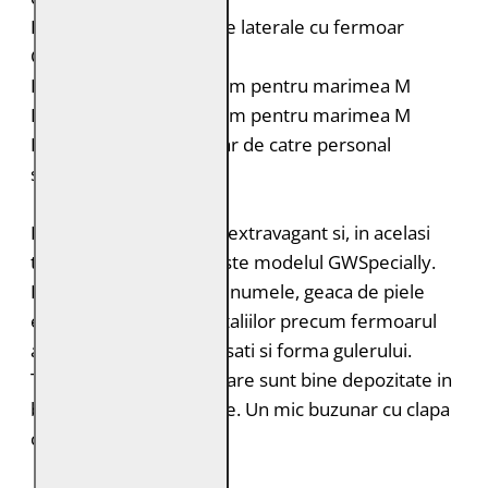
Doua buzunare verticale laterale cu fermoar
Croiala: Regular Fit
Lungimea spatelui: 54 cm pentru marimea M
Lungimea manecii: 63 cm pentru marimea M
Intretinere: Spalare doar de catre personal
specializat
Elegant si totusi casual, extravagant si, in acelasi
timp, discret... acesta este modelul GWSpecially.
Dupa cum sugereaza si numele, geaca de piele
este speciala, gratie detaliilor precum fermoarul
asimetric, umerii matlasati si forma gulerului.
Toate accesoriile necesare sunt bine depozitate in
buzunarele cu fermoare. Un mic buzunar cu clapa
completeaza designul.