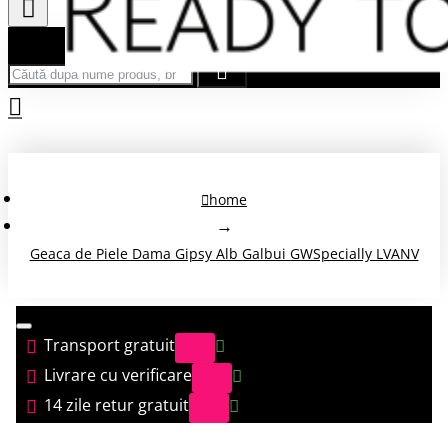
Căută după nume produs, brand...
home
Geaca de Piele Dama Gipsy Alb Galbui GWSpecially LVANV
Transport gratuit
Livrare cu verificare
14 zile retur gratuit