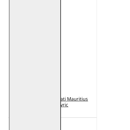
Geaca de Piele Barbati Mauritius
Neagra Mavric
1.099 Lei