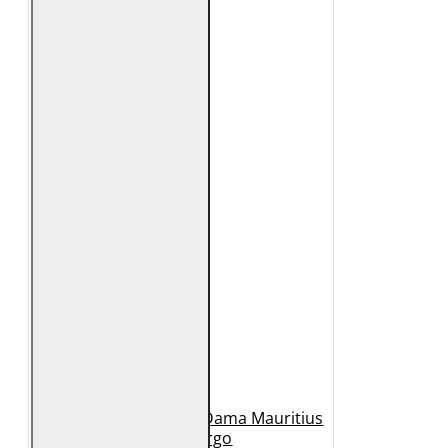
Geaca Lunga de Piele Dama Mauritius
Bej GWMargo