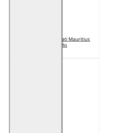
Geaca de Piele Barbati Mauritius
Neagra Rylo
989 Lei