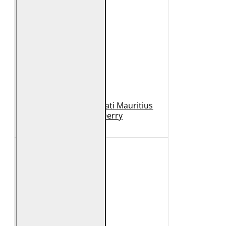
Geaca de Piele Barbati Mauritius
Neagra GBDerry
989 Lei