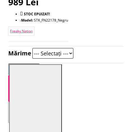
989 Lei
STOC EPUIZAT!
Model:
STK_FN22178_Negru
Freaky Nation
Mărime
STOC EPUIZAT!