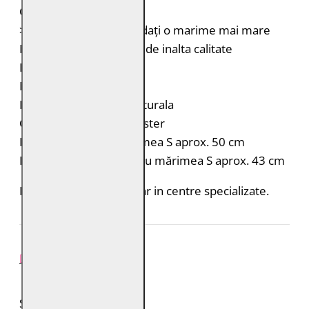
Croiala destul de mica
>> Vă rugăm să comandați o marime mai mare
Materialul si manopera de inalta calitate
Brand: Freaky Nation
Material:
Exterior: 100% piele naturala
Captuseala: 100% poliester
Lungimea pentru marimea S aprox. 50 cm
Lățimea pieptului pentru mărimea S aprox. 43 cm
Intretinere: Spalare doar in centre specializate.
REVIEW-URI
SPUNE-ŢI PAREREA