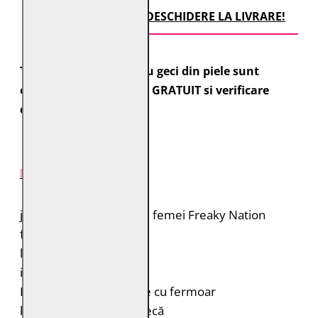
TRANSPORT CU DESCHIDERE LA LIVRARE!
Toate comenzile pentru geci din piele sunt
expediate cu transport GRATUIT si verificare
colet.
DESCRIERE PRODUS
jacheta din piele pentru femei Freaky Nation
fit waisted trendy
look Vintage cu detalii
inchidere cu fermoar
Doua buzunare frontale cu fermoar
logo-ul metalic pe mânecă