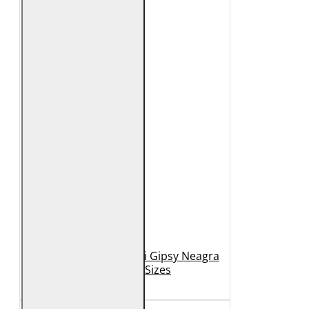
Geaca de Piele Barbati Gipsy Neagra
GBDerry Big Sizes
889 Lei
399 Lei