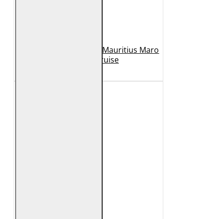
Geaca de Piele Barbati Mauritius Maro
Inchis MMCruise
989 Lei
789 Lei