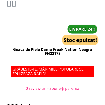
LIVRARE 24H
Stoc epuizat!
Geaca de Piele Dama Freak Nation Neagra
FN22178
GRĂBEȘTE-TE, MĂRIMILE POPULARE SE
EPUIZEAZĂ RAPID!
0 review-uri
-
Spune-ţi parerea