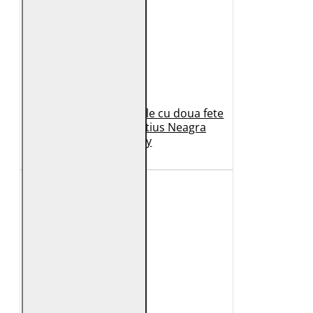
Geaca de Iarna din Piele cu doua fete
Dama 2.0 by Mauritius Neagra
G2WDilay
1.149 Lei
699 Lei