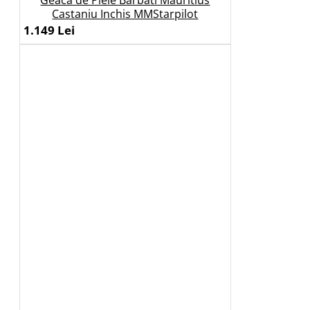
Geaca de Piele Barbati Mauritius
Castaniu Inchis MMStarpilot
1.149 Lei