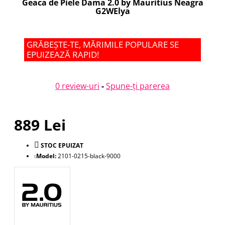
Geaca de Piele Dama 2.0 by Mauritius Neagra
G2WElya
GRĂBEȘTE-TE, MĂRIMILE POPULARE SE
EPUIZEAZĂ RAPID!
0 review-uri
-
Spune-ţi parerea
889 Lei
STOC EPUIZAT
Model:
2101-0215-black-9000