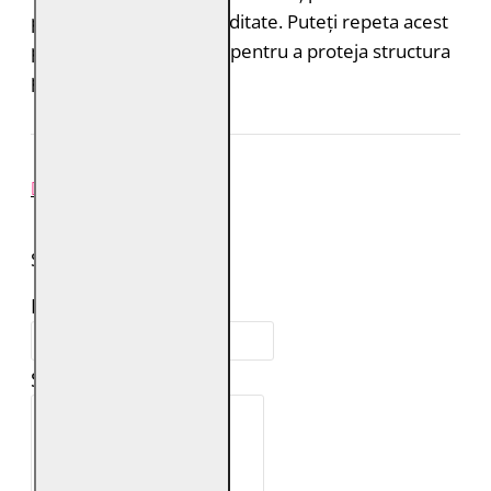
proteja de ploaie și umiditate. Puteți repeta acest
proces de 1-2 ori pe an pentru a proteja structura
pielii.
REVIEW-URI
SPUNE-ŢI PAREREA
Numele tău:
Scrie review: