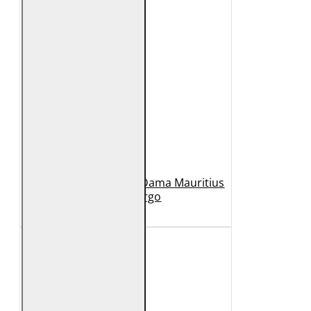
Geaca Lunga de Piele Dama Mauritius
Bej GWMargo
1.149 Lei
449 Lei