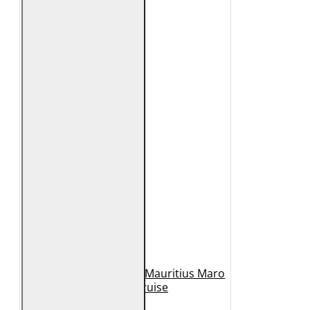
Geaca de Piele Barbati Mauritius Maro
Inchis MMCruise
989 Lei
789 Lei