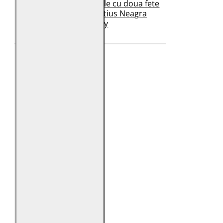
Geaca de Iarna din Piele cu doua fete
Dama 2.0 by Mauritius Neagra
G2WDilay
1.149 Lei
599 Lei