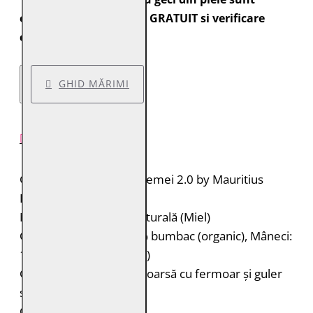
expediate cu transport GRATUIT si verificare
colet.
GHID MĂRIMI
DESCRIERE PRODUS
Geacă de piele pentru femei 2.0 by Mauritius
Brand: 2.0 by Mauritius
Material: 100% piele naturală (Miel)
Căptușeală: Corp: 100% bumbac (organic), Mâneci:
100% poliester (reciclat)
Geacă biker de piele întoarsă cu fermoar și guler
stand-up cu capse
Cusături decorative