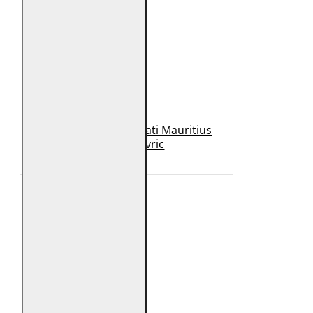
Geaca de Piele Barbati Mauritius
Neagra Mavric
1.099 Lei