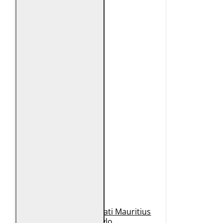
Geaca de Piele Barbati Mauritius
Neagra Rylo