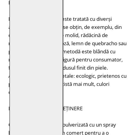
DURABILITATE
Pielea tăbăcită vegetal este tratată cu diverși
agenți de tăbăcire care se obțin, de exemplu, din
coajă de stejar, coajă de molid, rădăcină de
rubarbă, coajă de mimoză, lemn de quebracho sau
păstăi de tara. Această metodă este blândă cu
mediul înconjurător și sigură pentru consumator,
fără a lăsa toxine în produsul finit din piele.
Avantajele tăbăcirii vegetale: ecologic, prietenos cu
pielea, miros plăcut, rezistă mai mult, culori
deosebite.
INSTRUCȚIUNI DE ÎNTREȚINERE
Geaca de piele trebuie pulverizată cu un spray
hidroizolant disponibil în comerț pentru a o