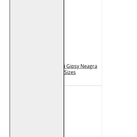
Geaca de Piele Barbati Gipsy Neagra
GBDerry Big Sizes
889 Lei
399 Lei