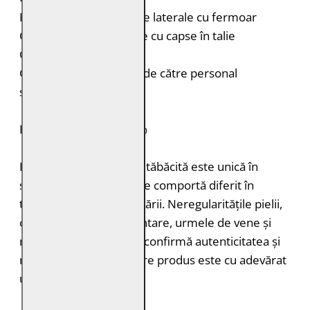
Două buzunare verticale laterale cu fermoar
Curele laterale reglabile cu capse în talie
Croială: Slim Fit
Curățare: Spălare doar de către personal
specializat
PIELE NATURALĂ: 100%
Fiecare bucată de piele tăbăcită este unică în
structură, grosimea și se comportă diferit în
timpul vopsirii și procesării. Neregularitățile pielii,
cum ar fi petele pigmentare, urmele de vene și
mușcăturile de insecte confirmă autenticitatea și
naturalețea pielii. Fiecare produs este cu adevărat
unic.