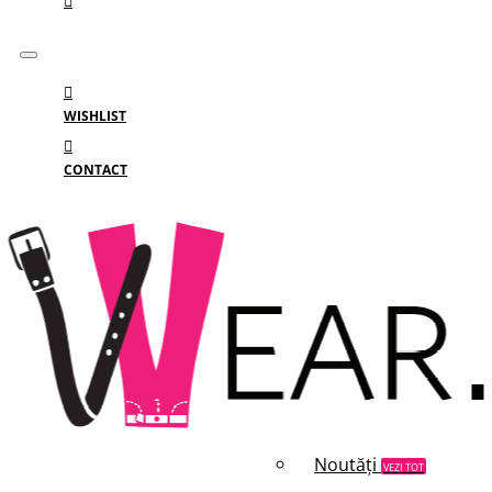
WISHLIST
CONTACT
Meniu
MENIU
Categorii
Branduri
Reduceri
Noutăți
VEZI TOT