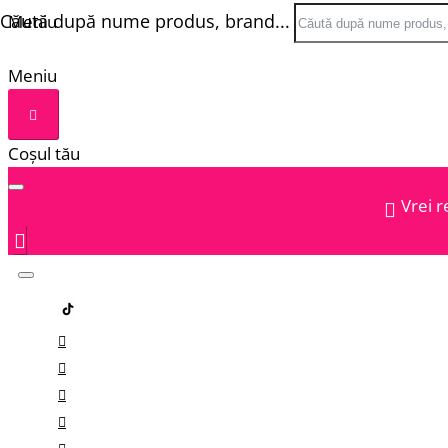
Căută după nume produs, brand...
Meniu
Meniu
Coșul tău
Vrei r