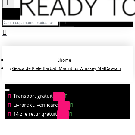
Căută după nume produs, brand...
home
Geaca de Piele Barbati Mauritius Whiskey MMDawson
Transport gratuit
Livrare cu verificare
14 zile retur gratuit