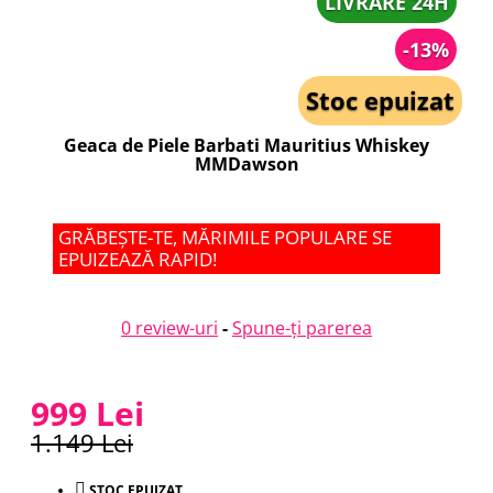
LIVRARE 24H
-13%
Stoc epuizat
Geaca de Piele Barbati Mauritius Whiskey
MMDawson
GRĂBEȘTE-TE, MĂRIMILE POPULARE SE
EPUIZEAZĂ RAPID!
0 review-uri
-
Spune-ţi parerea
999 Lei
1.149 Lei
STOC EPUIZAT