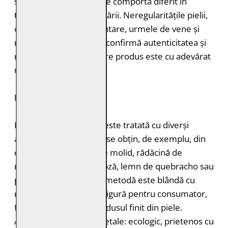
structură, grosimea și se comportă diferit în
timpul vopsirii și procesării. Neregularitățile pielii,
cum ar fi petele pigmentare, urmele de vene și
mușcăturile de insecte confirmă autenticitatea și
naturalețea pielii. Fiecare produs este cu adevărat
unic.
DURABILITATE
Pielea tăbăcită vegetal este tratată cu diverși
agenți de tăbăcire care se obțin, de exemplu, din
coajă de stejar, coajă de molid, rădăcină de
rubarbă, coajă de mimoză, lemn de quebracho sau
păstăi de tara. Această metodă este blândă cu
mediul înconjurător și sigură pentru consumator,
fără a lăsa toxine în produsul finit din piele.
Avantajele tăbăcirii vegetale: ecologic, prietenos cu