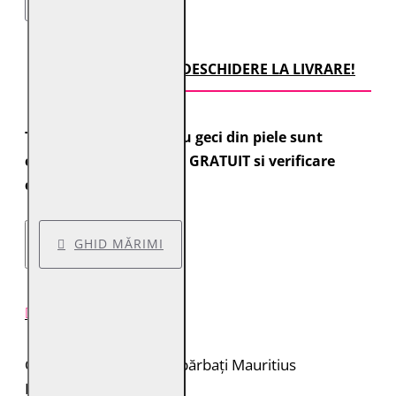
TRANSPORT CU DESCHIDERE LA LIVRARE!
Toate comenzile pentru geci din piele sunt
expediate cu transport GRATUIT si verificare
colet.
GHID MĂRIMI
DESCRIERE PRODUS
Geacă de piele pentru bărbați Mauritius
Brand: Mauritius