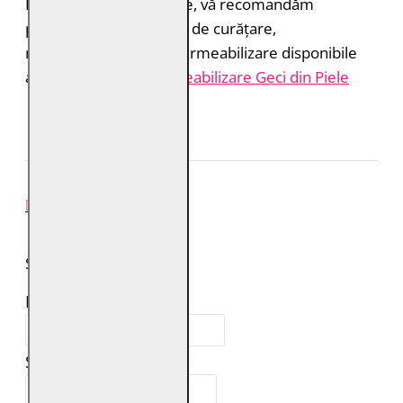
Pentru rezultate optime, vă recomandăm
produsele profesionale de curățare,
reîmprospătare și impermeabilizare disponibile
aici:
Îngrijire și Impermeabilizare Geci din Piele
REVIEW-URI
SPUNE-ŢI PAREREA
Numele tău:
Scrie review: