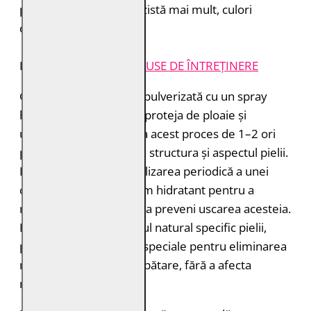
pielea, miros plăcut, rezistă mai mult, culori
deosebite.
INSTRUCȚIUNI ȘI
PRODUSE DE ÎNTREȚINERE
Geaca de piele trebuie pulverizată cu un spray
hidroizolant pentru a o proteja de ploaie și
umiditate. Puteți repeta acest proces de 1–2 ori
pe an pentru a menține structura și aspectul pielii.
Este recomandată și utilizarea periodică a unei
creme sau a unui balsam hidratant pentru a
menține pielea suplă și a preveni uscarea acesteia.
Dacă nu vă place mirosul natural specific pielii,
puteți folosi sprayurile speciale pentru eliminarea
mirosurilor și reîmprospătare, fără a afecta
materialul.