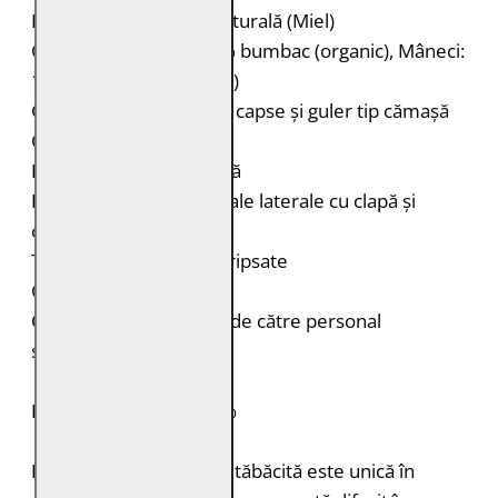
Material: 100% piele naturală (Miel)
Căptușeală: Corp: 100% bumbac (organic), Mâneci:
100% poliester (reciclat)
Geacă de piele biker cu capse și guler tip cămașă
Cusături decorative
Epoleți cu capsă ascunsă
Două buzunare orizontale laterale cu clapă și
capsă ascunsă
Tiv și manșete elastice ripsate
Croială: Regular Fit
Curățare: Spălare doar de către personal
specializat
PIELE NATURALĂ: 100%
Fiecare bucată de piele tăbăcită este unică în