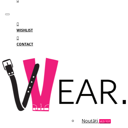
WISHLIST
CONTACT
Meniu
MENIU
Categorii
Branduri
Reduceri
Noutăți
VEZI TOT