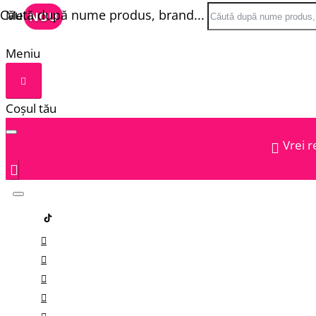
Căută după nume produs, brand...
Meniu
NOU
Meniu
Coșul tău
Vrei r