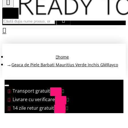
Căută după nume produs, brand...
home
Geaca de Piele Barbati Mauritius Verde Inchis GMRayco
Transport gratuit
Livrare cu verificare
14 zile retur gratuit