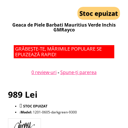
Stoc epuizat
Geaca de Piele Barbati Mauritius Verde Inchis
GMRayco
GRĂBEȘTE-TE, MĂRIMILE POPULARE SE
EPUIZEAZĂ RAPID!
0 review-uri
-
Spune-ţi parerea
989 Lei
STOC EPUIZAT
Model:
1201-0605-darkgreen-9300