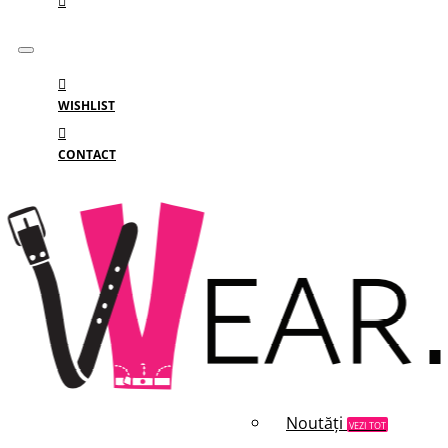
WISHLIST
CONTACT
Meniu
MENIU
Categorii
Branduri
Reduceri
Noutăți
VEZI TOT