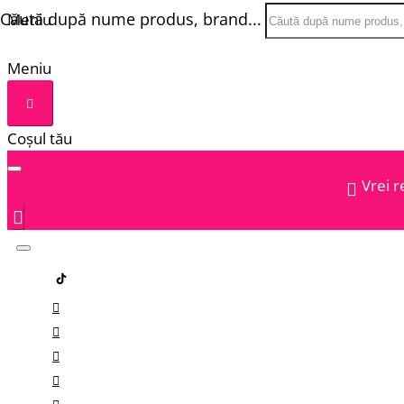
Căută după nume produs, brand...
Meniu
Meniu
Coșul tău
Vrei r