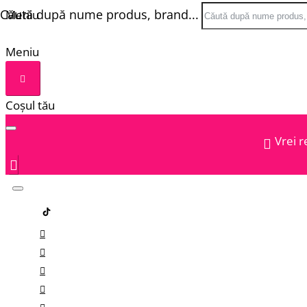
Căută după nume produs, brand...
Meniu
Meniu
Coșul tău
Vrei r