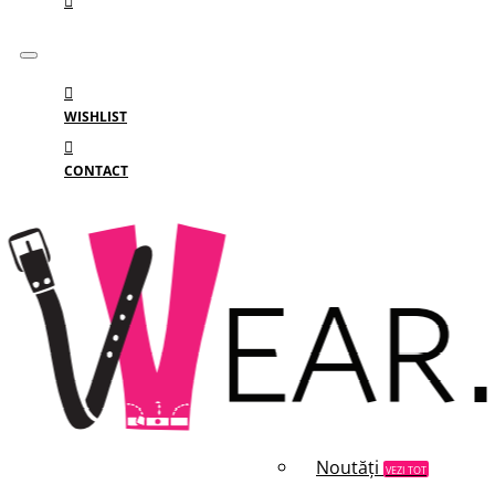
WISHLIST
CONTACT
Meniu
MENIU
Categorii
Branduri
Reduceri
Noutăți
VEZI TOT