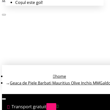
Coșul este gol!
Login
Înregistrează-te
home
Geaca de Piele Barbati Mauritius Olive Inchis MMGald
Transport gratuit