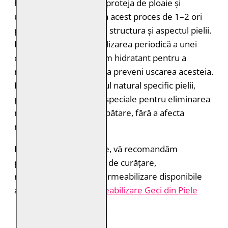
hidroizolant pentru a o proteja de ploaie și
umiditate. Puteți repeta acest proces de 1–2 ori
pe an pentru a menține structura și aspectul pielii.
Este recomandată și utilizarea periodică a unei
creme sau a unui balsam hidratant pentru a
menține pielea suplă și a preveni uscarea acesteia.
Dacă nu vă place mirosul natural specific pielii,
puteți folosi sprayurile speciale pentru eliminarea
mirosurilor și reîmprospătare, fără a afecta
materialul.
Pentru rezultate optime, vă recomandăm
produsele profesionale de curățare,
reîmprospătare și impermeabilizare disponibile
aici:
Îngrijire și Impermeabilizare Geci din Piele