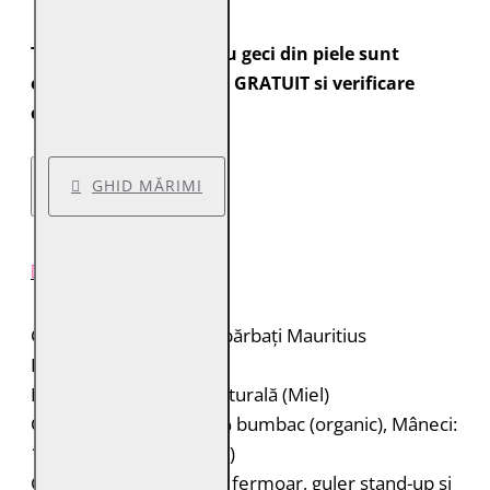
Toate comenzile pentru geci din piele sunt
expediate cu transport GRATUIT si verificare
colet.
GHID MĂRIMI
DESCRIERE PRODUS
Geacă de piele pentru bărbați Mauritius
Brand: Mauritius
Material: 100% piele naturală (Miel)
Căptușeală: Corp: 100% bumbac (organic), Mâneci:
100% poliester (reciclat)
Geacă de piele biker cu fermoar, guler stand-up și