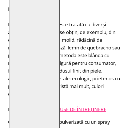
DURABILITATE
Pielea tăbăcită vegetal este tratată cu diverși
agenți de tăbăcire care se obțin, de exemplu, din
coajă de stejar, coajă de molid, rădăcină de
rubarbă, coajă de mimoză, lemn de quebracho sau
păstăi de tara. Această metodă este blândă cu
mediul înconjurător și sigură pentru consumator,
fără a lăsa toxine în produsul finit din piele.
Avantajele tăbăcirii vegetale: ecologic, prietenos cu
pielea, miros plăcut, rezistă mai mult, culori
deosebite.
INSTRUCȚIUNI ȘI
PRODUSE DE ÎNTREȚINERE
Geaca de piele trebuie pulverizată cu un spray