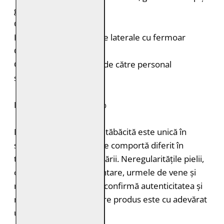
glugă detașabilă
Cusături decorative
Două buzunare verticale laterale cu fermoar
Croială: Comfort Fit
Curățare: Spălare doar de către personal
specializat
PIELE NATURALĂ: 100%
Fiecare bucată de piele tăbăcită este unică în
structură, grosimea și se comportă diferit în
timpul vopsirii și procesării. Neregularitățile pielii,
cum ar fi petele pigmentare, urmele de vene și
mușcăturile de insecte confirmă autenticitatea și
naturalețea pielii. Fiecare produs este cu adevărat
unic.