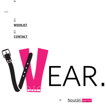
WISHLIST
CONTACT
Meniu
MENIU
Categorii
Branduri
Reduceri
Noutăți
VEZI TOT