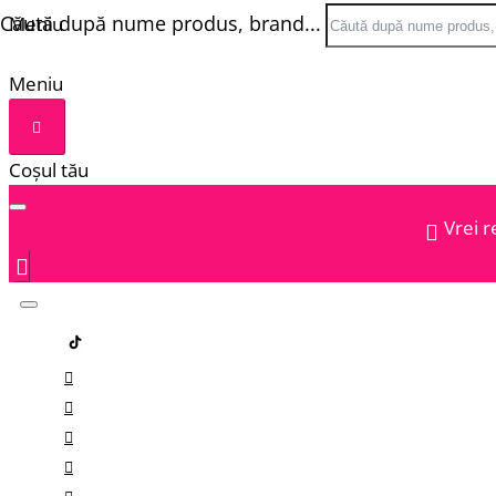
Căută după nume produs, brand...
Meniu
Meniu
Coșul tău
Vrei r