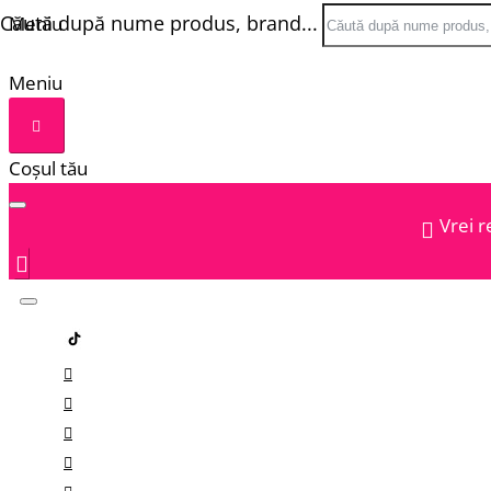
Căută după nume produs, brand...
Meniu
Meniu
Coșul tău
Vrei r