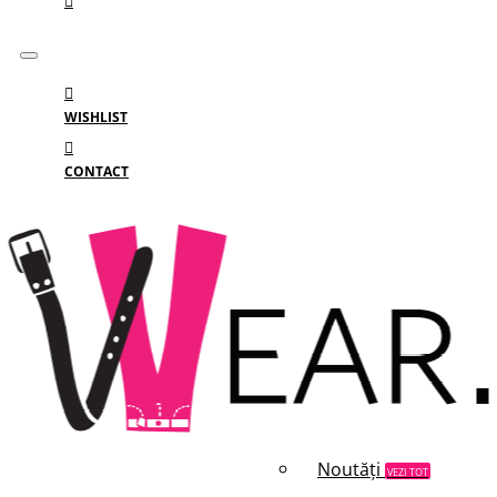
WISHLIST
CONTACT
Meniu
MENIU
Categorii
Branduri
Reduceri
Noutăți
VEZI TOT