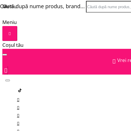
Căută după nume produs, brand...
Meniu
Meniu
Coșul tău
Vrei r