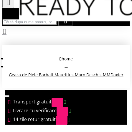
Căută după nume produs, brand...
home
Geaca de Piele Barbati Mauritius Maro Deschis MMDaxter
Transport gratuit
Livrare cu verificare
14 zile retur gratuit