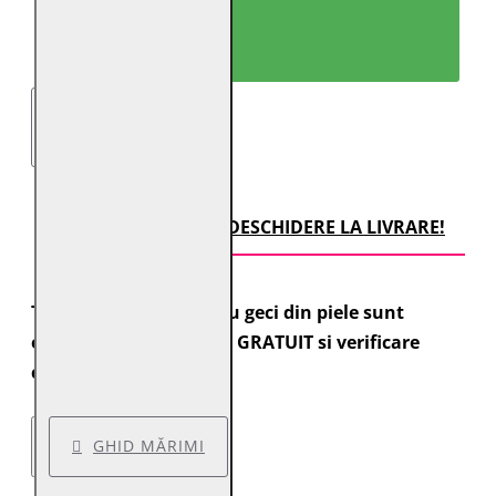
CUMPARĂ ACUM!
TRANSPORT CU DESCHIDERE LA LIVRARE!
Toate comenzile pentru geci din piele sunt
expediate cu transport GRATUIT si verificare
colet.
GHID MĂRIMI