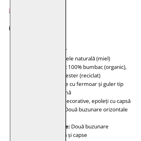
DESCRIERE PRODUS
Descriere produs
Brand:
Mauritius
Model:
MMDaxter
Material:
100% piele naturală (miel)
Căptușeală:
Corp: 100% bumbac (organic),
Mâneci: 100% poliester (reciclat)
Tip:
Geacă de piele cu fermoar și guler tip
cămașă cu cataramă
Detalii:
Cusături decorative, epoleți cu capsă
Buzunare piept:
Două buzunare orizontale
cu clapă și capse
Buzunare laterale:
Două buzunare
orizontale cu clapă și capse