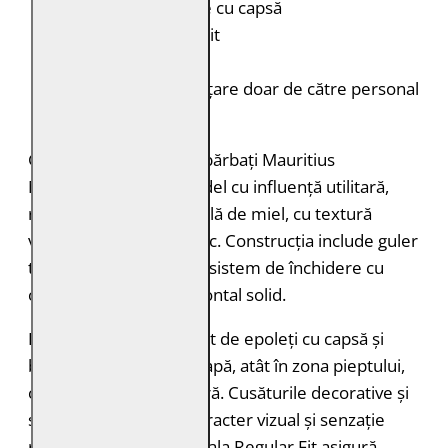
Mâneci:
Închidere cu capsă
Croială:
Regular Fit
Culoare:
Maro
Întreținere:
Curățare doar de către personal
specializat
Geaca de piele pentru bărbați Mauritius
MMDaxter este un model cu influență utilitară,
realizat din piele naturală de miel, cu textură
vizibilă și aspect autentic. Construcția include guler
tip cămașă prevăzut cu sistem de închidere cu
cataramă și fermoar frontal solid.
Designul este completat de epoleți cu capsă și
buzunare aplicate cu clapă, atât în zona pieptului,
cât și în partea inferioară. Cusăturile decorative și
structura pielii oferă caracter vizual și senzație
robustă la purtare. Croiala Regular Fit asigură