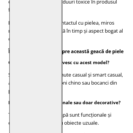
cu mediul și nu lasă reziduuri toxice în produsul
finit.
Beneficii:
confort la contactul cu pielea, miros
natural plăcut, rezistență în timp și aspect bogat al
culorii.
Întrebări frecvente despre această geacă de piele
Ce tip de ținute se potrivesc cu acest model?
Se integrează ușor în ținute casual și smart casual,
alături de jeans, pantaloni chino sau bocanci din
piele.
Buzunarele sunt funcționale sau doar decorative?
Toate buzunarele cu clapă sunt funcționale și
oferă spațiu real pentru obiecte uzuale.