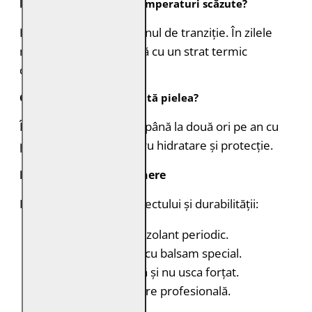
Este potrivită pentru temperaturi scăzute?
Este ideală pentru sezonul de tranziție. În zilele
mai reci poate fi purtată cu un strat termic
dedesubt.
Cât de des trebuie tratată pielea?
În mod normal, de una până la două ori pe an cu
produse dedicate pentru hidratare și protecție.
Instrucțiuni de întreținere
Pentru menținerea aspectului și durabilității:
Aplică spray hidroizolant periodic.
Hidratează pielea cu balsam special.
Nu spăla la mașină și nu usca forțat.
Apelează la curățare profesională.