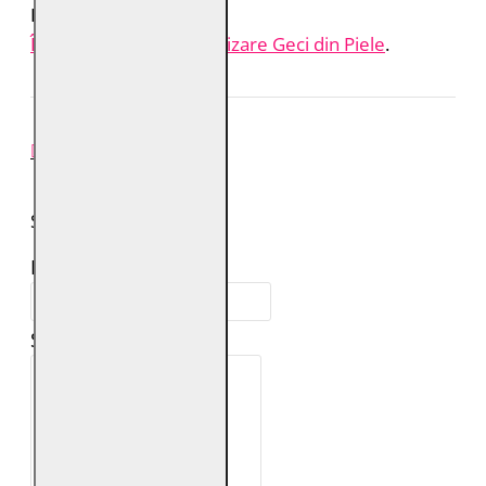
Produse recomandate:
Îngrijire și Impermeabilizare Geci din Piele
.
REVIEW-URI
SPUNE-ŢI PAREREA
Numele tău:
Scrie review: