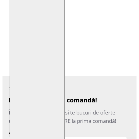
Contul tău
Istoric comenzi
Oferte Speciale
Returnează
Utilizare Cookie
Reducere la prima comandă!
Înscrie-te la newsletter si te bucuri de oferte
exclusive si de REDUCERE la prima comandă!
Adresa de email