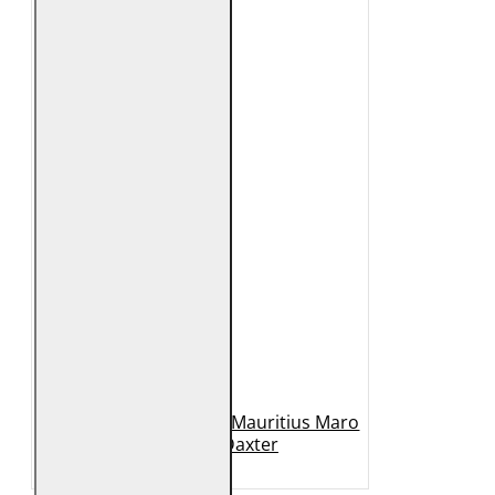
Geaca de Piele Barbati Mauritius Maro
Deschis MMDaxter
1.149 Lei