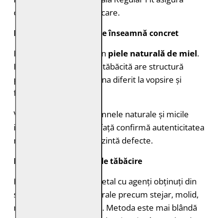
confort și spațiu de mișcare.
Piele naturală 100% – ce înseamnă concret
Modelul este realizat din
piele naturală de miel
.
Fiecare bucată de piele tăbăcită are structură
proprie și poate reacționa diferit la vopsire și
finisare.
Variațiile de nuanță, semnele naturale și micile
imperfecțiuni de suprafață confirmă autenticitatea
materialului și nu reprezintă defecte.
Durabilitate și proces de tăbăcire
Pielea este tăbăcită vegetal cu agenți obținuți din
scoarță și extracte naturale precum stejar, molid,
mimoză sau quebracho. Metoda este mai blândă