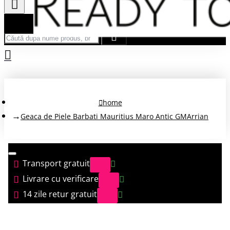
Căută după nume produs, brand...
home
Geaca de Piele Barbati Mauritius Maro Antic GMArrian
Transport gratuit
Livrare cu verificare
14 zile retur gratuit