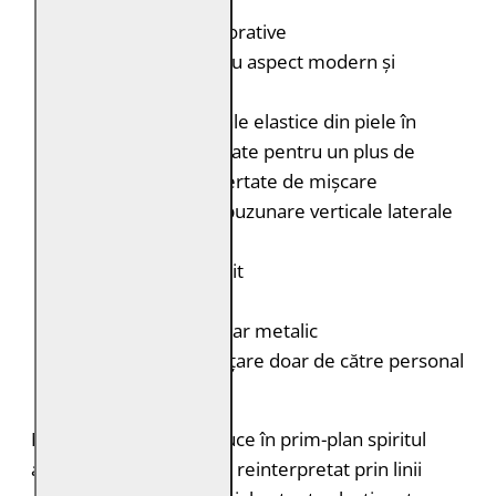
Detalii:
Cusături decorative
Linii curate, cu aspect modern și
minimalist
Inserții laterale elastice din piele în
partea din spate pentru un plus de
confort și libertate de mișcare
Buzunare:
Două buzunare verticale laterale
cu fermoar
Croială:
Regular Fit
Culoare:
Gri
Închidere:
Fermoar metalic
Întreținere:
Curățare doar de către personal
specializat
Modelul
MMChade
aduce în prim-plan spiritul
autentic al stilului biker, reinterpretat prin linii