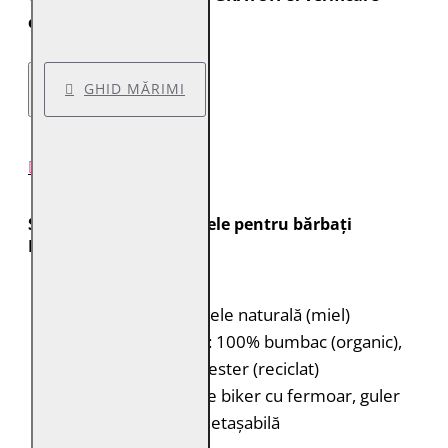
colet.
GHID MĂRIMI
DESCRIERE PRODUS
Specificații geacă de piele pentru bărbați
Mauritius MMChade
Brand:
Mauritius
Material:
100% piele naturală (miel)
Căptușeală:
Corp: 100% bumbac (organic),
Mâneci: 100% poliester (reciclat)
Tip:
Geacă de piele biker cu fermoar, guler
stand-up și glugă detașabilă