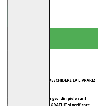
ADAUGĂ ÎN COŞ
CUMPARĂ ACUM!
TRANSPORT CU DESCHIDERE LA LIVRARE!
Toate comenzile pentru geci din piele sunt
expediate cu transport GRATUIT si verificare