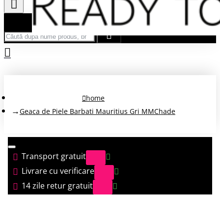
Căută după nume produs, brand...
home
Geaca de Piele Barbati Mauritius Gri MMChade
Transport gratuit
Livrare cu verificare
14 zile retur gratuit