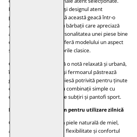
contemporane și materiale atent selecționate.
Pielea naturală de miel și designul atent
proporționat transformă această geacă într-o
alegere potrivită pentru bărbații care apreciază
atât confortul, cât și personalitatea unei piese bine
construite. Nuanța gri oferă modelului un aspect
sofisticat, diferit de culorile clasice.
Gluga detașabilă adaugă o notă relaxată și urbană,
în timp ce liniile curate și fermoarul păstrează
geaca versatilă. Este o piesă potrivită pentru ținute
casual, smart casual sau combinații simple cu
denim, tricouri, pulovere subțiri și pantofi sport.
Piele naturală premium pentru utilizare zilnică
Geaca este realizată din piele naturală de miel,
apreciată pentru finețe, flexibilitate și confortul