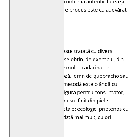
mușcăturile de insecte confirmă autenticitatea și
naturalețea pielii. Fiecare produs este cu adevărat
unic.
DURABILITATE
Pielea tăbăcită vegetal este tratată cu diverși
agenți de tăbăcire care se obțin, de exemplu, din
coajă de stejar, coajă de molid, rădăcină de
rubarbă, coajă de mimoză, lemn de quebracho sau
păstăi de tara. Această metodă este blândă cu
mediul înconjurător și sigură pentru consumator,
fără a lăsa toxine în produsul finit din piele.
Avantajele tăbăcirii vegetale: ecologic, prietenos cu
pielea, miros plăcut, rezistă mai mult, culori
deosebite.