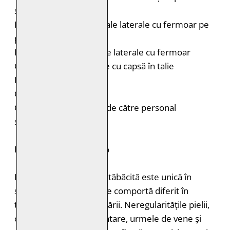
superioară a brațelor
Două buzunare orizontale laterale cu fermoar pe
piept
Două buzunare verticale laterale cu fermoar
Curele laterale reglabile cu capsă în talie
Fermoar la mâneci
Croială: Regular Fit
Curățare: Spălare doar de către personal
specializat
PIELE NATURALĂ: 100%
Fiecare bucată de piele tăbăcită este unică în
structură, grosimea și se comportă diferit în
timpul vopsirii și procesării. Neregularitățile pielii,
cum ar fi petele pigmentare, urmele de vene și