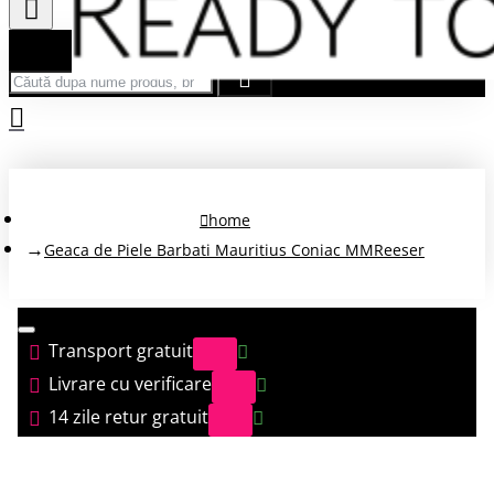
Căută după nume produs, brand...
home
Geaca de Piele Barbati Mauritius Coniac MMReeser
Transport gratuit
Livrare cu verificare
14 zile retur gratuit