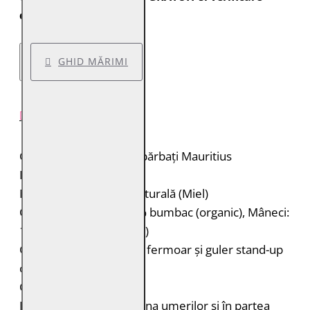
colet.
GHID MĂRIMI
DESCRIERE PRODUS
Geacă de piele pentru bărbați Mauritius
Brand: Mauritius
Material: 100% piele naturală (Miel)
Căptușeală: Corp: 100% bumbac (organic), Mâneci:
100% poliester (reciclat)
Geacă de piele biker cu fermoar și guler stand-up
cu capsă
Cusături decorative
Porțiuni matlasate în zona umerilor și în partea