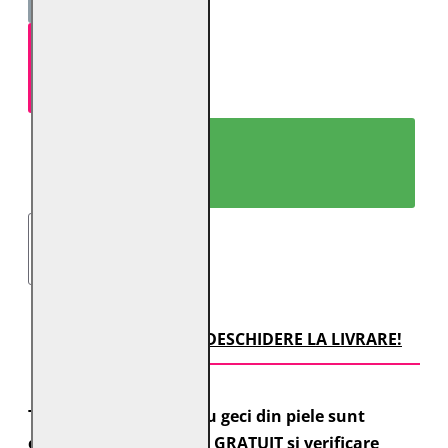
ADAUGĂ ÎN COŞ
CUMPARĂ ACUM!
TRANSPORT CU DESCHIDERE LA LIVRARE!
Toate comenzile pentru geci din piele sunt
expediate cu transport GRATUIT si verificare