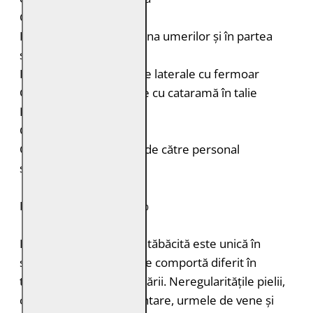
Cusături decorative
Porțiuni matlasate în zona umerilor și în partea
superioară a brațelor
Două buzunare verticale laterale cu fermoar
Curele laterale reglabile cu cataramă în talie
Fermoar la mâneci
Croială: Regular Fit
Curățare: Spălare doar de către personal
specializat
PIELE NATURALĂ: 100%
Fiecare bucată de piele tăbăcită este unică în
structură, grosimea și se comportă diferit în
timpul vopsirii și procesării. Neregularitățile pielii,
cum ar fi petele pigmentare, urmele de vene și