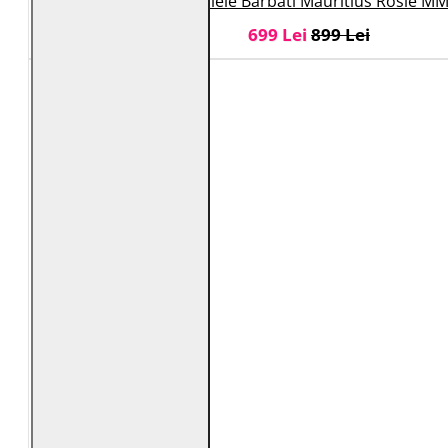
Geaca de Piele Barbati Mauritius Rosie M
699 Lei
899 Lei