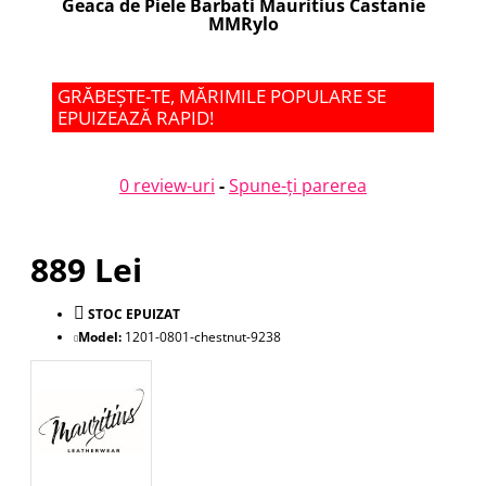
Geaca de Piele Barbati Mauritius Castanie
MMRylo
GRĂBEȘTE-TE, MĂRIMILE POPULARE SE
EPUIZEAZĂ RAPID!
0 review-uri
-
Spune-ţi parerea
889 Lei
STOC EPUIZAT
Model:
1201-0801-chestnut-9238