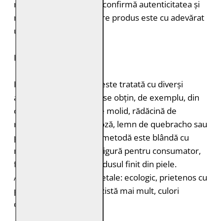
mușcăturile de insecte confirmă autenticitatea și
naturalețea pielii. Fiecare produs este cu adevărat
unic.
DURABILITATE
Pielea tăbăcită vegetal este tratată cu diverși
agenți de tăbăcire care se obțin, de exemplu, din
coajă de stejar, coajă de molid, rădăcină de
rubarbă, coajă de mimoză, lemn de quebracho sau
păstăi de tara. Această metodă este blândă cu
mediul înconjurător și sigură pentru consumator,
fără a lăsa toxine în produsul finit din piele.
Avantajele tăbăcirii vegetale: ecologic, prietenos cu
pielea, miros plăcut, rezistă mai mult, culori
deosebite.