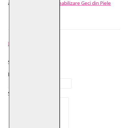
aici:
Îngrijire și Impermeabilizare Geci din Piele
REVIEW-URI
SPUNE-ŢI PAREREA
Numele tău:
Scrie review: