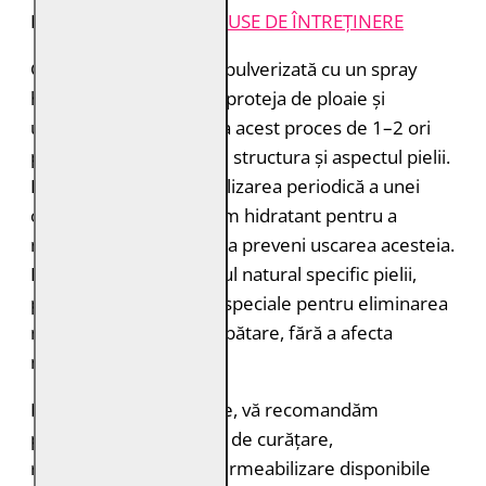
INSTRUCȚIUNI ȘI
PRODUSE DE ÎNTREȚINERE
Geaca de piele trebuie pulverizată cu un spray
hidroizolant pentru a o proteja de ploaie și
umiditate. Puteți repeta acest proces de 1–2 ori
pe an pentru a menține structura și aspectul pielii.
Este recomandată și utilizarea periodică a unei
creme sau a unui balsam hidratant pentru a
menține pielea suplă și a preveni uscarea acesteia.
Dacă nu vă place mirosul natural specific pielii,
puteți folosi sprayurile speciale pentru eliminarea
mirosurilor și reîmprospătare, fără a afecta
materialul.
Pentru rezultate optime, vă recomandăm
produsele profesionale de curățare,
reîmprospătare și impermeabilizare disponibile