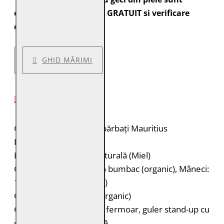
expediate cu transport GRATUIT si verificare
colet.
GHID MĂRIMI
DESCRIERE PRODUS
Geacă de piele pentru bărbați Mauritius
Brand: Mauritius
Material: 100% piele naturală (Miel)
Căptușeală: Corp: 100% bumbac (organic), Mâneci:
100% poliester (reciclat)
Glugă: 100% bumbac (organic)
Geacă de piele biker cu fermoar, guler stand-up cu
capsă și glugă detașabilă