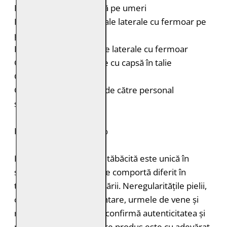
Inserții din piele elastică pe umeri
Două buzunare orizontale laterale cu fermoar pe
piept
Două buzunare verticale laterale cu fermoar
Curele laterale reglabile cu capsă în talie
Croială: Regular Fit
Curățare: Spălare doar de către personal
specializat
PIELE NATURALĂ: 100%
Fiecare bucată de piele tăbăcită este unică în
structură, grosimea și se comportă diferit în
timpul vopsirii și procesării. Neregularitățile pielii,
cum ar fi petele pigmentare, urmele de vene și
mușcăturile de insecte confirmă autenticitatea și
naturalețea pielii. Fiecare produs este cu adevărat