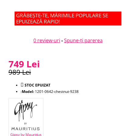
GRĂBEȘTE-TE, MĂRIMILE POPULARE SE
EPUIZEAZĂ RAPID!
0 review-uri
-
Spune-ţi parerea
749 Lei
989 Lei
STOC EPUIZAT
Model:
1201-0642-chestnut-9238
Gipsy by Mauritius