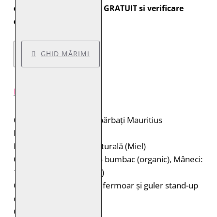
expediate cu transport GRATUIT si verificare
colet.
GHID MĂRIMI
DESCRIERE PRODUS
Geacă de piele pentru bărbați Mauritius
Brand: Mauritius
Material: 100% piele naturală (Miel)
Căptușeală: Corp: 100% bumbac (organic), Mâneci:
100% poliester (reciclat)
Geacă de piele biker cu fermoar și guler stand-up
cu capsă
Cusături decorative