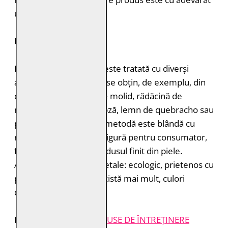
unic.
DURABILITATE
Pielea tăbăcită vegetal este tratată cu diverși
agenți de tăbăcire care se obțin, de exemplu, din
coajă de stejar, coajă de molid, rădăcină de
rubarbă, coajă de mimoză, lemn de quebracho sau
păstăi de tara. Această metodă este blândă cu
mediul înconjurător și sigură pentru consumator,
fără a lăsa toxine în produsul finit din piele.
Avantajele tăbăcirii vegetale: ecologic, prietenos cu
pielea, miros plăcut, rezistă mai mult, culori
deosebite.
INSTRUCȚIUNI ȘI
PRODUSE DE ÎNTREȚINERE