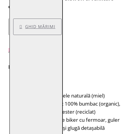
colet.
GHID MĂRIMI
DESCRIERE PRODUS
Descriere produs
Brand:
Mauritius
Model:
MMHiran
Material:
100% piele naturală (miel)
Căptușeală:
Corp: 100% bumbac (organic),
Mâneci: 100% poliester (reciclat)
Tip:
Geacă de piele biker cu fermoar, guler
stand-up cu capsă și glugă detașabilă