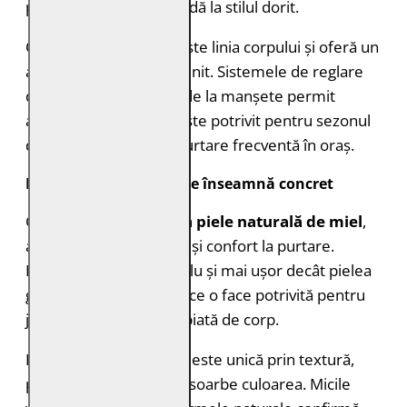
permite adaptarea rapidă la stilul dorit.
Croiala Slim Fit urmărește linia corpului și oferă un
aspect curat și bine definit. Sistemele de reglare
din talie și fermoarele de la manșete permit
ajustări fine. Modelul este potrivit pentru sezonul
de tranziție și pentru purtare frecventă în oraș.
Piele naturală 100% – ce înseamnă concret
Geaca este realizată din
piele naturală de miel
,
apreciată pentru finețe și confort la purtare.
Materialul este mai suplu și mai ușor decât pielea
groasă de bovină, ceea ce o face potrivită pentru
jachete cu croială apropiată de corp.
Fiecare bucată de piele este unică prin textură,
pori și modul în care absoarbe culoarea. Micile