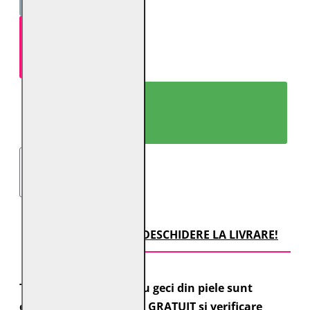
ADAUGĂ ÎN COŞ
CUMPARĂ ACUM!
TRANSPORT CU DESCHIDERE LA LIVRARE!
Toate comenzile pentru geci din piele sunt
expediate cu transport GRATUIT si verificare