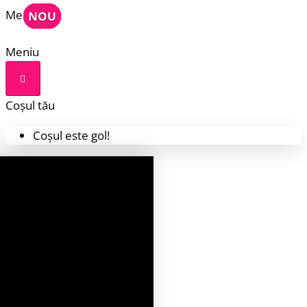
Meniu
NOU
NOU
NOU
NOU
Meniu
Coșul tău
Coșul este gol!