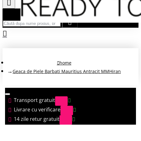
Căută după nume produs, brand...
home
Geaca de Piele Barbati Mauritius Antracit MMHiran
Transport gratuit
Livrare cu verificare
14 zile retur gratuit