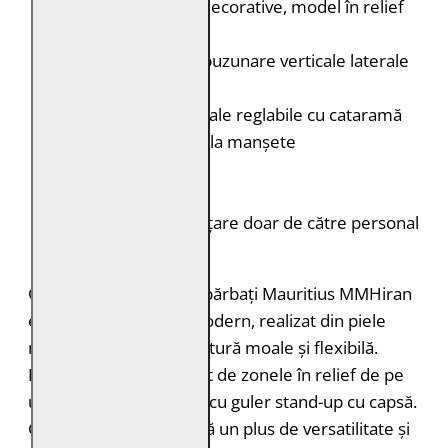
Detalii:
Cusături decorative, model în relief
în zona umerilor
Buzunare:
Două buzunare verticale laterale
cu fermoar
Talie:
Curele laterale reglabile cu cataramă
Mâneci:
Fermoar la manșete
Croială:
Slim Fit
Culoare:
Antracit
Întreținere:
Curățare doar de către personal
specializat
Geaca de piele pentru bărbați Mauritius MMHiran
este un model biker modern, realizat din piele
naturală de miel, cu textură moale și flexibilă.
Designul este accentuat de zonele în relief de pe
umeri și de construcția cu guler stand-up cu capsă.
Gluga detașabilă adaugă un plus de versatilitate și