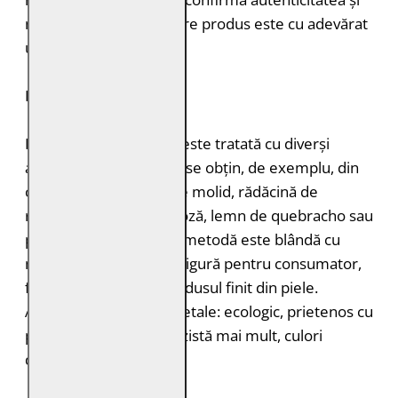
naturalețea pielii. Fiecare produs este cu adevărat
unic.
DURABILITATE
Pielea tăbăcită vegetal este tratată cu diverși
agenți de tăbăcire care se obțin, de exemplu, din
coajă de stejar, coajă de molid, rădăcină de
rubarbă, coajă de mimoză, lemn de quebracho sau
păstăi de tara. Această metodă este blândă cu
mediul înconjurător și sigură pentru consumator,
fără a lăsa toxine în produsul finit din piele.
Avantajele tăbăcirii vegetale: ecologic, prietenos cu
pielea, miros plăcut, rezistă mai mult, culori
deosebite.