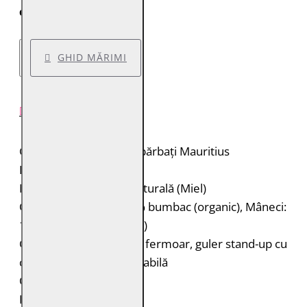
colet.
GHID MĂRIMI
DESCRIERE PRODUS
Geacă de piele pentru bărbați Mauritius
Brand: Mauritius
Material: 100% piele naturală (Miel)
Căptușeală: Corp: 100% bumbac (organic), Mâneci:
100% poliester (reciclat)
Geacă de piele biker cu fermoar, guler stand-up cu
cataramă și glugă detașabilă
Cusături decorative
Petice pe piept