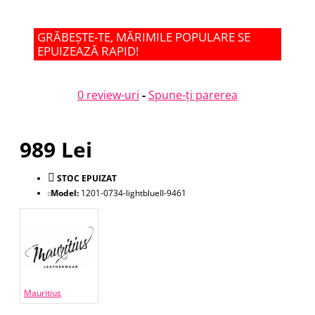
GRĂBEȘTE-TE, MĂRIMILE POPULARE SE
EPUIZEAZĂ RAPID!
0 review-uri
-
Spune-ţi parerea
989 Lei
STOC EPUIZAT
Model:
1201-0734-lightblueII-9461
Mauritius