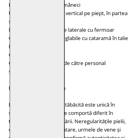
Dungi contrastante pe mâneci
Un buzunar cu fermoar vertical pe piept, în partea
stângă
Două buzunare verticale laterale cu fermoar
Curele laterale duble reglabile cu cataramă în talie
Fermoar la mâneci
Croială: Regular Fit
Curățare: Spălare doar de către personal
specializat
PIELE NATURALĂ: 100%
Fiecare bucată de piele tăbăcită este unică în
structură, grosimea și se comportă diferit în
timpul vopsirii și procesării. Neregularitățile pielii,
cum ar fi petele pigmentare, urmele de vene și
mușcăturile de insecte confirmă autenticitatea și