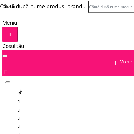
Căută după nume produs, brand...
Meniu
Meniu
Coșul tău
Vrei r