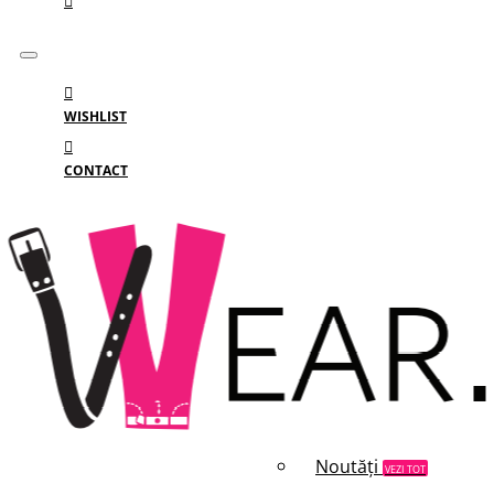
WISHLIST
CONTACT
Meniu
MENIU
Categorii
Branduri
Reduceri
Noutăți
VEZI TOT