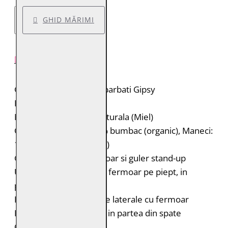
GHID MĂRIMI
DESCRIERE PRODUS
Geaca de piele pentru barbati Gipsy
Brand: Gipsy
Material: 100% piele naturala (Miel)
Captuseala: Corp: 100% bumbac (organic), Maneci:
100% poliester (reciclat)
Geaca de piele cu fermoar si guler stand-up
Un buzunar diagonal cu fermoar pe piept, in
partea stanga
Doua buzunare verticale laterale cu fermoar
Insertii laterale elastice in partea din spate
Croiala: Regular Fit