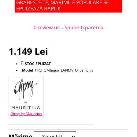
GRĂBEȘTE-TE, MĂRIMILE POPULARE SE
EPUIZEAZĂ RAPID!
0 review-uri
-
Spune-ţi parerea
1.149 Lei
STOC EPUIZAT
Model:
PRO_GMJaqua_LANMV_OliveInchis
Gipsy by Mauritius
Mărime