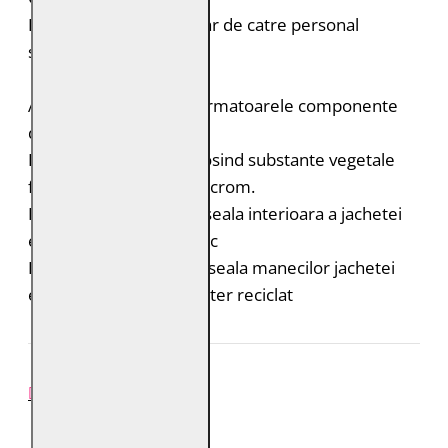
Intretinere: Spalare doar de catre personal
specializat
Acest produs contine urmatoarele componente
durabile:
Pielea este tabacita folosind substante vegetale
fara adaos de saruri de crom.
Bumbac organic: captuseala interioara a jachetei
este din bumbac organic
Poliester reciclat: captuseala manecilor jachetei
este realizata din poliester reciclat
REVIEW-URI