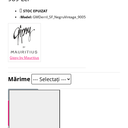
STOC EPUIZAT
Model:
GMDerril_SF_NegruVintage_9005
Gipsy by Mauritius
Mărime
STOC EPUIZAT