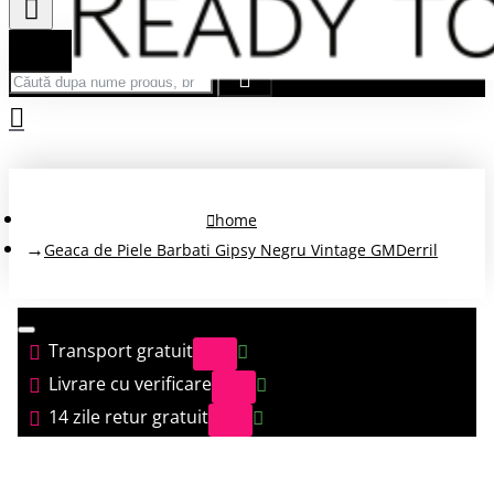
Căută după nume produs, brand...
home
Geaca de Piele Barbati Gipsy Negru Vintage GMDerril
Transport gratuit
Livrare cu verificare
14 zile retur gratuit