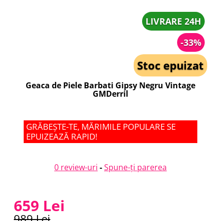
LIVRARE 24H
-33%
Stoc epuizat
Geaca de Piele Barbati Gipsy Negru Vintage
GMDerril
GRĂBEȘTE-TE, MĂRIMILE POPULARE SE
EPUIZEAZĂ RAPID!
0 review-uri
-
Spune-ţi parerea
659 Lei
989 Lei