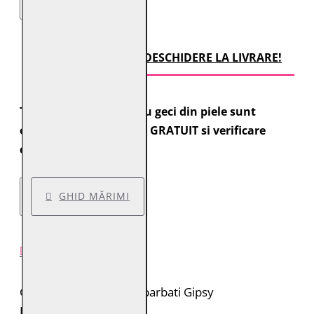
TRANSPORT CU DESCHIDERE LA LIVRARE!
Toate comenzile pentru geci din piele sunt
expediate cu transport GRATUIT si verificare
colet.
GHID MĂRIMI
DESCRIERE PRODUS
Geaca de piele pentru barbati Gipsy
Brand: Gipsy 2.0