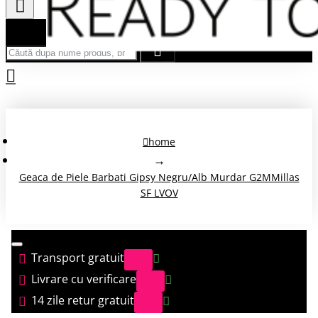
Căută după nume produs, brand...
home
Geaca de Piele Barbati Gipsy Negru/Alb Murdar G2MMillas
SF LVOV
Transport gratuit
Livrare cu verificare
14 zile retur gratuit