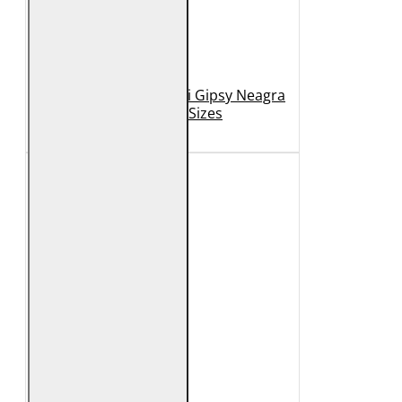
Geaca de Piele Barbati Gipsy Neagra
GBDerry Big Sizes
889 Lei
399 Lei