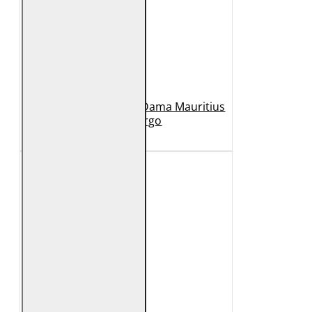
Geaca Lunga de Piele Dama Mauritius
Bej GWMargo
1.149 Lei
449 Lei