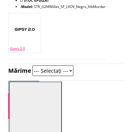
STOC EPUIZAT
Model:
STK_G2MMillas_SF_LVOV_Negru_AlbMurdar
Gipsy 2.0
Mărime
STOC EPUIZAT