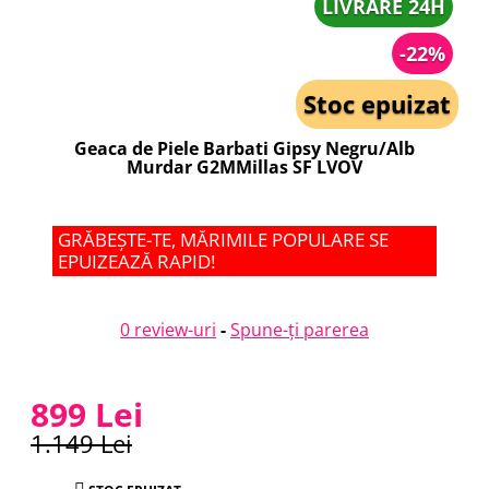
LIVRARE 24H
-22%
Stoc epuizat
Geaca de Piele Barbati Gipsy Negru/Alb
Murdar G2MMillas SF LVOV
GRĂBEȘTE-TE, MĂRIMILE POPULARE SE
EPUIZEAZĂ RAPID!
0 review-uri
-
Spune-ţi parerea
899 Lei
1.149 Lei