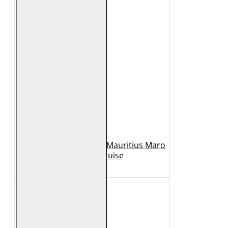
Geaca de Piele Barbati Mauritius Maro
Inchis MMCruise
989 Lei
789 Lei