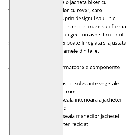
Modelul G2MMillas este o jacheta biker cu
fermoar asimetric si guler cu rever, care
impresioneaza mai ales prin designul sau unic.
Spatele este decorat cu un model mare sub forma
de tabla de sah, oferindu-i gecii un aspect cu totul
special. Latimea jachetei poate fi reglata si ajustata
individual folosind cataramele din talie.
Acest produs contine urmatoarele componente
durabile:
Pielea este tabacita folosind substante vegetale
fara adaos de saruri de crom.
Bumbac organic: captuseala interioara a jachetei
este din bumbac organic
Poliester reciclat: captuseala manecilor jachetei
este realizata din poliester reciclat