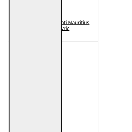
Geaca de Piele Barbati Mauritius
Neagra Mavric
1.099 Lei