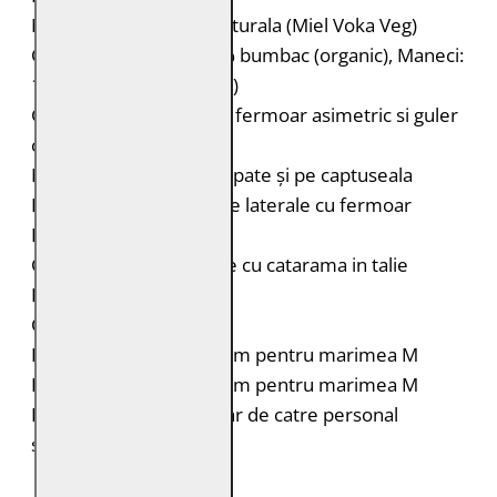
Material: 100% piele naturala (Miel Voka Veg)
Captuseala: Corp: 100% bumbac (organic), Maneci:
100% poliester (reciclat)
Geaca de piele biker cu fermoar asimetric si guler
cu rever
Model tabla de sah pe spate și pe captuseala
Doua buzunare verticale laterale cu fermoar
Buzunar interior
Curele laterale reglabile cu catarama in talie
Fermoar la maneci
Croiala: Slim Fit
Lungimea spatelui: 64 cm pentru marimea M
Lungimea manecii: 68 cm pentru marimea M
Intretinere: Spalare doar de catre personal
specializat