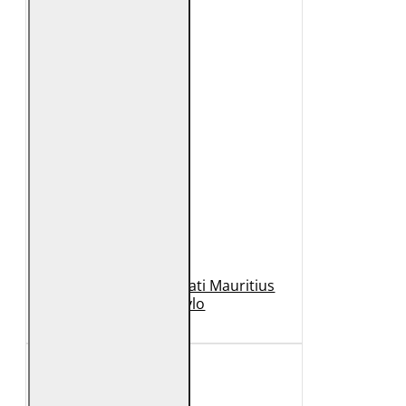
Geaca de Piele Barbati Mauritius
Neagra Rylo
989 Lei