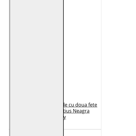
Geaca de Iarna din Piele cu doua fete
Dama 2.0 by Mauritius Neagra
G2WDilay
1.149 Lei
699 Lei