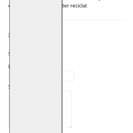
este realizata din poliester reciclat
REVIEW-URI
SPUNE-ŢI PAREREA
Numele tău:
Scrie review: