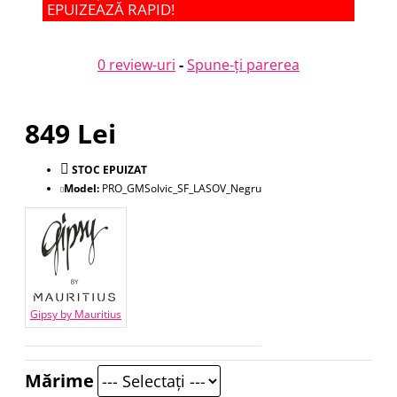
EPUIZEAZĂ RAPID!
0 review-uri
-
Spune-ţi parerea
849 Lei
STOC EPUIZAT
Model:
PRO_GMSolvic_SF_LASOV_Negru
Gipsy by Mauritius
Mărime