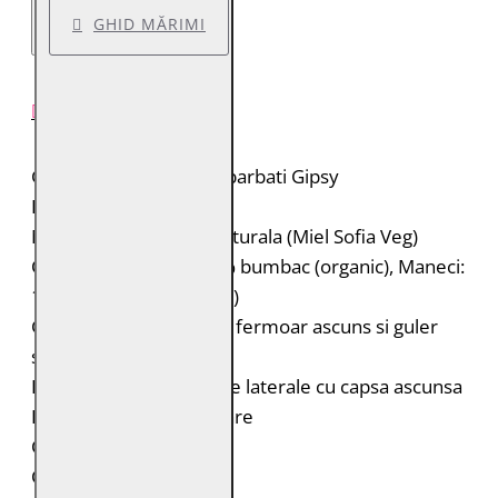
GHID MĂRIMI
DESCRIERE PRODUS
Geaca de piele pentru barbati Gipsy
Brand: Gipsy
Material: 100% piele naturala (Miel Sofia Veg)
Captuseala: Corp: 100% bumbac (organic), Maneci:
100% poliester (reciclat)
Geaca de piele biker cu fermoar ascuns si guler
stand-up cu capsa
Doua buzunare verticale laterale cu capsa ascunsa
Doua buzunare interioare
Capsa la maneci
Croiala: Slim Fit