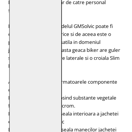
Intretinere: Spalare doar de catre personal
specializat
Datorita designului, modelul GMSolvic poate fi
combinat cu aproape orice si de aceea este o
piesa vestimentara versatila in domeniul
jachetelor de piele. Aceasta geaca biker are guler
stand-up, doua buzunare laterale si o croiala Slim
Fit.
Acest produs contine urmatoarele componente
durabile:
Pielea este tabacita folosind substante vegetale
fara adaos de saruri de crom.
Bumbac organic: captuseala interioara a jachetei
este din bumbac organic
Poliester reciclat: captuseala manecilor jachetei