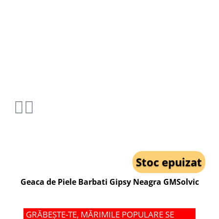
Stoc epuizat
Geaca de Piele Barbati Gipsy Neagra GMSolvic
GRĂBEȘTE-TE, MĂRIMILE POPULARE SE