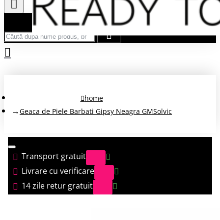
Căută după nume produs, brand...
home
Geaca de Piele Barbati Gipsy Neagra GMSolvic
Transport gratuit
Livrare cu verificare
14 zile retur gratuit