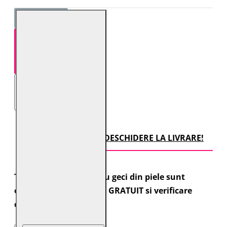
STOC EPUIZAT
TRANSPORT CU DESCHIDERE LA LIVRARE!
Toate comenzile pentru geci din piele sunt
expediate cu transport GRATUIT si verificare
colet.