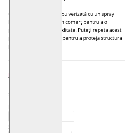
Geaca de piele trebuie pulverizată cu un spray
hidroizolant disponibil în comerț pentru a o
proteja de ploaie și umiditate. Puteți repeta acest
proces de 1-2 ori pe an pentru a proteja structura
pielii.
REVIEW-URI
SPUNE-ŢI PAREREA
Numele tău:
Scrie review: