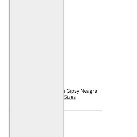
Geaca de Piele Barbati Gipsy Neagra
GBDerry Big Sizes
889 Lei
399 Lei