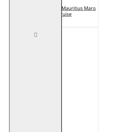
Geaca de Piele Barbati Mauritius Maro
Inchis MMCruise
989 Lei
789 Lei