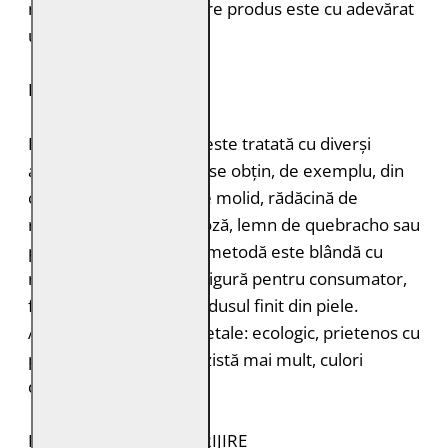
naturalețea pielii. Fiecare produs este cu adevărat
unic.
DURABILITATE
Pielea tăbăcită vegetal este tratată cu diverși
agenți de tăbăcire care se obțin, de exemplu, din
coajă de stejar, coajă de molid, rădăcină de
rubarbă, coajă de mimoză, lemn de quebracho sau
păstăi de tara. Această metodă este blândă cu
mediul înconjurător și sigură pentru consumator,
fără a lăsa toxine în produsul finit din piele.
Avantajele tăbăcirii vegetale: ecologic, prietenos cu
pielea, miros plăcut, rezistă mai mult, culori
deosebite.
INSTRUCȚIUNI DE ÎNGRIJIRE