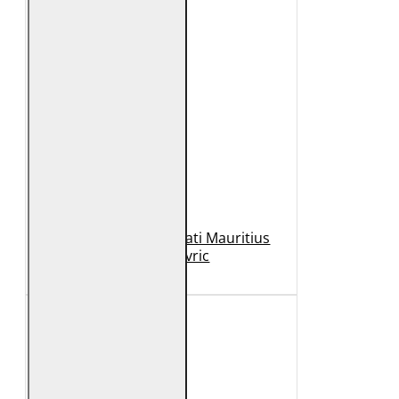
Geaca de Piele Barbati Mauritius
Neagra Mavric
1.099 Lei