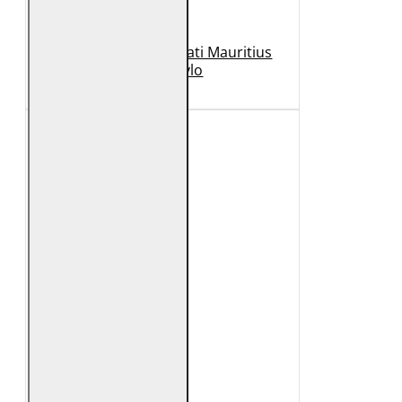
Geaca de Piele Barbati Mauritius
Neagra Rylo
989 Lei