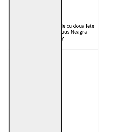
Geaca de Iarna din Piele cu doua fete
Dama 2.0 by Mauritius Neagra
G2WDilay
1.149 Lei
599 Lei