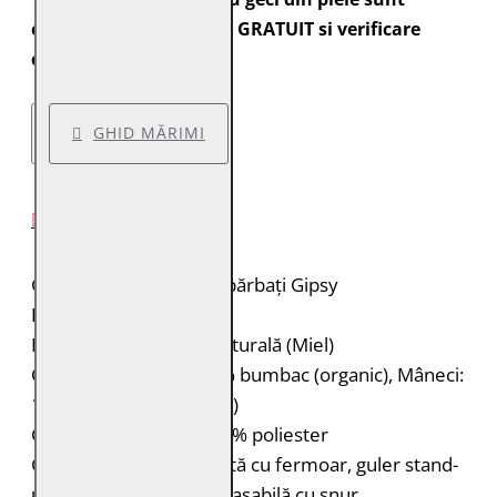
expediate cu transport GRATUIT si verificare
colet.
GHID MĂRIMI
DESCRIERE PRODUS
Geacă de piele pentru bărbați Gipsy
Brand: Gipsy
Material: 100% piele naturală (Miel)
Căptușeală: Corp: 100% bumbac (organic), Mâneci:
100% poliester (reciclat)
Glugă: 55% bumbac, 45% poliester
Geacă de piele matlasată cu fermoar, guler stand-
up cu capsă și glugă detașabilă cu șnur