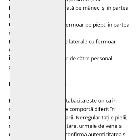
Porțiuni din piele perforată pe mâneci și în partea
inferioară a spatelui
Un buzunar vertical cu fermoar pe piept, în partea
stângă
Două buzunare verticale laterale cu fermoar
Croială: Regular Fit
Întreținere: Spălare doar de către personal
specializat
PIELE NATURALĂ: 100%
Fiecare bucată de piele tăbăcită este unică în
structură, grosimea și se comportă diferit în
timpul vopsirii și procesării. Neregularitățile pielii,
cum ar fi petele pigmentare, urmele de vene și
mușcăturile de insecte confirmă autenticitatea și