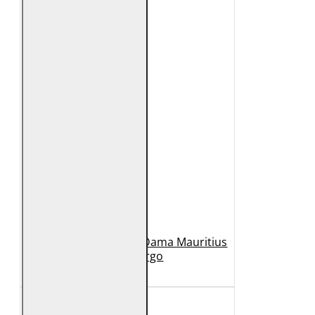
Geaca Lunga de Piele Dama Mauritius
Bej GWMargo
1.149 Lei
449 Lei