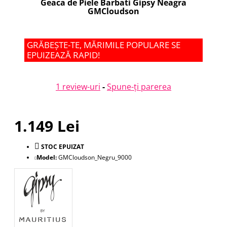
Geaca de Piele Barbati Gipsy Neagra
GMCloudson
GRĂBEȘTE-TE, MĂRIMILE POPULARE SE
EPUIZEAZĂ RAPID!
1 review-uri
-
Spune-ţi parerea
1.149 Lei
STOC EPUIZAT
Model:
GMCloudson_Negru_9000