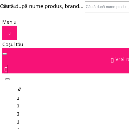
Căută după nume produs, brand...
Meniu
Meniu
Coșul tău
Vrei r