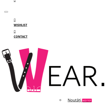
WISHLIST
CONTACT
Meniu
MENIU
Categorii
Branduri
Reduceri
Noutăți
VEZI TOT