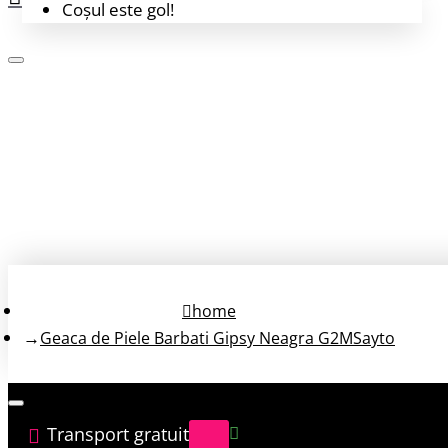
Coșul este gol!
Login
Înregistrează-te
home
Geaca de Piele Barbati Gipsy Neagra G2MSayto
Transport gratuit