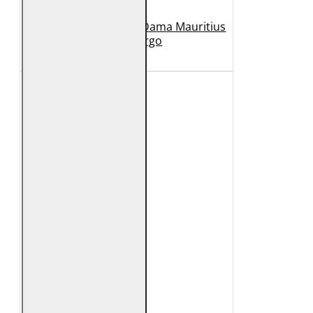
Geaca Lunga de Piele Dama Mauritius
Bej GWMargo
1.149 Lei
449 Lei