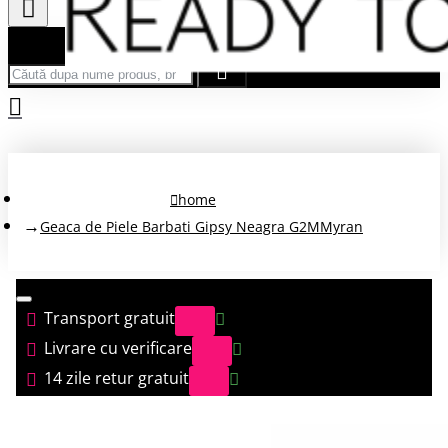
Căută după nume produs, brand...
home
Geaca de Piele Barbati Gipsy Neagra G2MMyran
Transport gratuit
Livrare cu verificare
14 zile retur gratuit