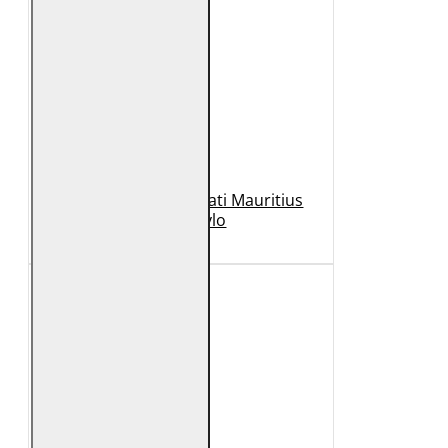
Geaca de Piele Barbati Mauritius
Neagra Rylo
989 Lei