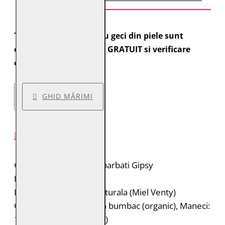
Toate comenzile pentru geci din piele sunt
expediate cu transport GRATUIT si verificare
colet.
GHID MĂRIMI
DESCRIERE PRODUS
Geaca de piele pentru barbati Gipsy
Brand: Gipsy 2.0
Material: 100% piele naturala (Miel Venty)
Captuseala: Corp: 100% bumbac (organic), Maneci:
100% poliester (reciclat)