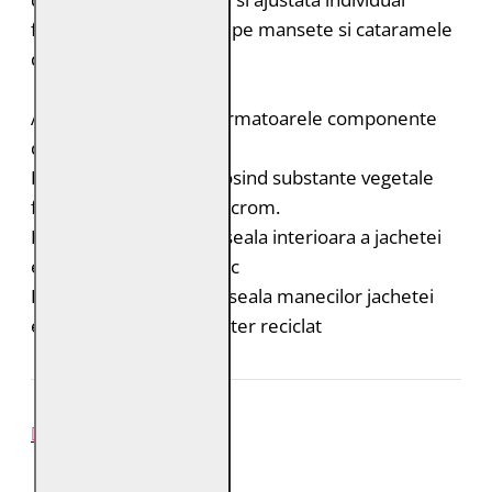
folosind fermoarele de pe mansete si cataramele
din talie.
Acest produs contine urmatoarele componente
durabile:
Pielea este tabacita folosind substante vegetale
fara adaos de saruri de crom.
Bumbac organic: captuseala interioara a jachetei
este din bumbac organic
Poliester reciclat: captuseala manecilor jachetei
este realizata din poliester reciclat
REVIEW-URI