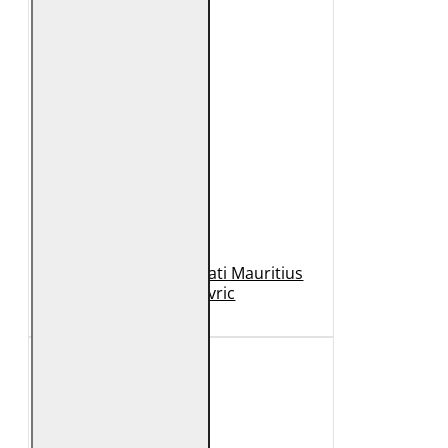
Geaca de Piele Barbati Mauritius
Neagra Mavric
1.099 Lei