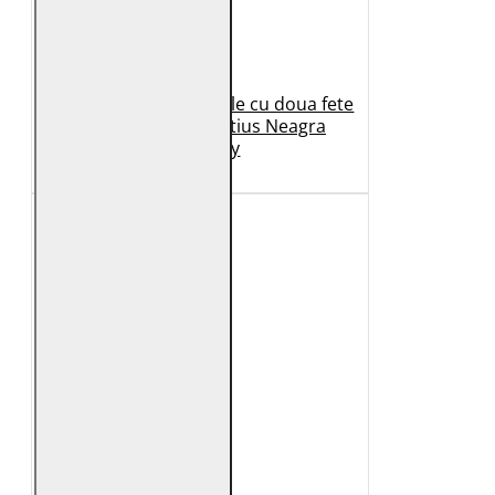
Geaca de Iarna din Piele cu doua fete
Dama 2.0 by Mauritius Neagra
G2WDilay
1.149 Lei
699 Lei