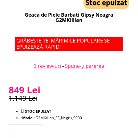
Stoc epuizat
Geaca de Piele Barbati Gipsy Neagra
G2MKillian
GRĂBEȘTE-TE, MĂRIMILE POPULARE SE
EPUIZEAZĂ RAPID!
3 review-uri
-
Spune-ţi parerea
849 Lei
1.149 Lei
STOC EPUIZAT
Model:
G2MKillian_SF_Negru_9000