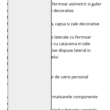
Geaca de piele biker cu fermoar asimetric si guler
cu rever cu capse si zale decorative
Epoleti cu capsa
Un buzunar mic cu clapa, capsa si zale decorative
in partea stanga
Doua buzunare verticale laterale cu fermoar
Curele laterale reglabile cu catarama in talie
Doua fermoare decorative dispuse lateral in
partea inferioara a spatelui
Fermoar la maneci
Croiala: Slim Fit
Intretinere: Spalare doar de catre personal
specializat
Acest produs contine urmatoarele componente
durabile:
Pielea este tabacita folosind substante vegetale