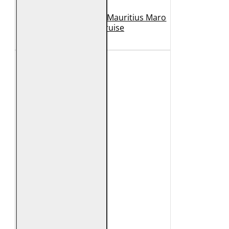
Geaca de Piele Barbati Mauritius Maro
Inchis MMCruise
989 Lei
789 Lei