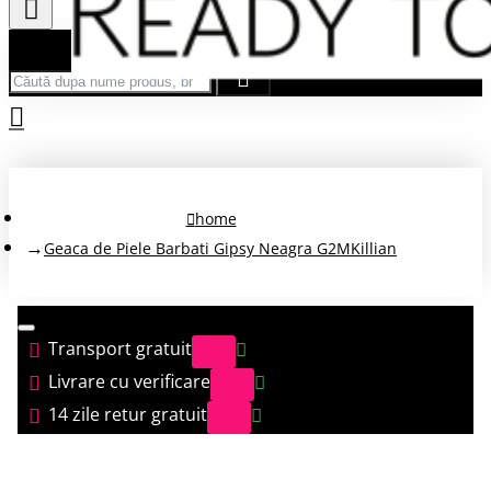
Căută după nume produs, brand...
home
Geaca de Piele Barbati Gipsy Neagra G2MKillian
Transport gratuit
Livrare cu verificare
14 zile retur gratuit