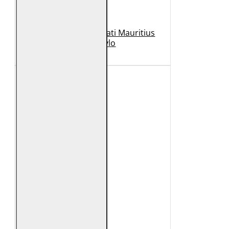
Geaca de Piele Barbati Mauritius
Neagra Rylo
989 Lei