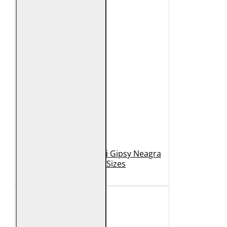
Geaca de Piele Barbati Gipsy Neagra
GBDerry Big Sizes
889 Lei
399 Lei