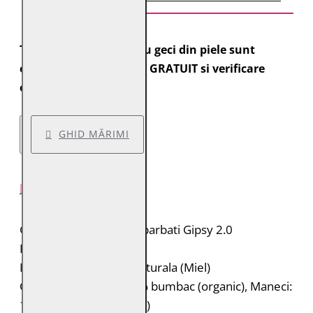
Toate comenzile pentru geci din piele sunt
expediate cu transport GRATUIT si verificare
colet.
GHID MĂRIMI
DESCRIERE PRODUS
Geaca de piele pentru barbati Gipsy 2.0
Brand: Gipsy 2.0
Material: 100% piele naturala (Miel)
Captuseala: Corp: 100% bumbac (organic), Maneci:
100% poliester (reciclat)