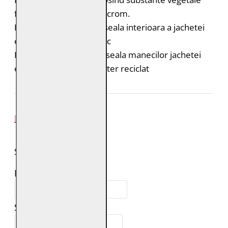
fara adaos de saruri de crom.
Bumbac organic: captuseala interioara a jachetei
este din bumbac organic
Poliester reciclat: captuseala manecilor jachetei
este realizata din poliester reciclat
REVIEW-URI
SPUNE-ŢI PAREREA
Numele tău:
Scrie review: